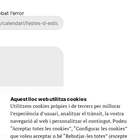
bat l'error
Aquest lloc web utilitza cookies
Utilitzem cookies pròpies i de tercers per millorar
l’experiència d’usuari, analitzar el trànsit, la vostra
navegació al web i personalitzar el contingut. Podeu
“Acceptar totes les cookies”, “Configurar les cookies”
que voleu acceptar o bé “Rebutjar-les totes” (excepte
Que compta amb el suport de