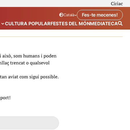
Ciriac
Fes-te mecenes!
Català
Idioma seleccionat:
. Canviar idioma
A
CULTURA POPULAR
FESTES DEL MÓN
MEDIATECA
 de “Calendari”
Mostra el submenú de “Ecosistema”
t i això, som humans i poden
nllaç trencat o qualsevol
tan aviat com sigui possible.
uport!