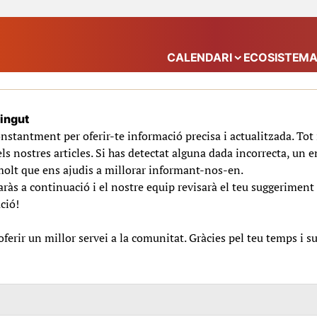
CALENDARI
ECOSISTEM
Mostra el submenú
tingut
nstantment per oferir-te informació precisa i actualitzada. To
ls nostres articles. Si has detectat alguna dada incorrecta, un e
molt que ens ajudis a millorar informant-nos-en.
ràs a continuació i el nostre equip revisarà el teu suggeriment 
ció!
erir un millor servei a la comunitat. Gràcies pel teu temps i s