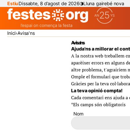
Estiu
Dissabte, 8 d’agost de 2026
Lluna gairebé nova
Inici
Avisa'ns
Avisa'ns
Ajuda'ns a millorar el con
A la nostra web treballem co
aparèixer errors en alguns de
altre problema, t'agrairíem 
Omple el formulari que troba
Gràcies per la teva col·labora
La teva opinió compta!
Cada comentari ens ajuda a of
*
Els camps són obligatoris
Nom