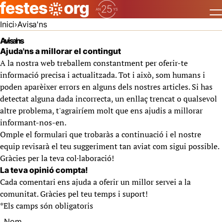
Inici
Avisa'ns
Avisa'ns
Ajuda'ns a millorar el contingut
A la nostra web treballem constantment per oferir-te
informació precisa i actualitzada. Tot i això, som humans i
poden aparèixer errors en alguns dels nostres articles. Si has
detectat alguna dada incorrecta, un enllaç trencat o qualsevol
altre problema, t'agrairíem molt que ens ajudis a millorar
informant-nos-en.
Omple el formulari que trobaràs a continuació i el nostre
equip revisarà el teu suggeriment tan aviat com sigui possible.
Gràcies per la teva col·laboració!
La teva opinió compta!
Cada comentari ens ajuda a oferir un millor servei a la
comunitat. Gràcies pel teu temps i suport!
*
Els camps són obligatoris
Nom