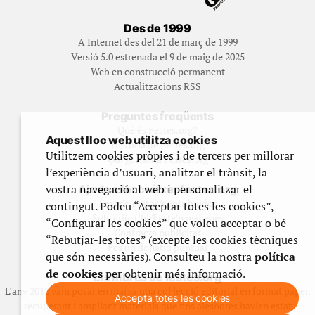
Des de 1999
A Internet des del 21 de març de 1999
Versió 5.0 estrenada el 9 de maig de 2025
Web en construcció permanent
Actualitzacions RSS
Preguntes freqüents
Qué és Festes.org?
Aquest lloc web utilitza cookies
Història de Festes.org
Utilitzem cookies pròpies i de tercers per millorar
Qui gestiona Festes.org
l’experiència d’usuari, analitzar el trànsit, la
vostra navegació al web i personalitzar el
Ajuda a fer créixer festes.org
Feste’n editor/contribuidor
contingut. Podeu “Acceptar totes les cookies”,
Subscriu-t’hi/Feste’n mecenes
“Configurar les cookies” que voleu acceptar o bé
Contracta publicitat
“Rebutjar-les totes” (excepte les cookies tècniques
Fes un donatiu puntual
que són necessàries). Consulteu la nostra
política
de cookies
per obtenir més informació.
Els llibres de festes.org
L’any 2012 vam posar en marxa una col·lecció editorial en format paper,
Accepta totes les cookies
recuperant i ampliant materials que fins aleshores havien estat