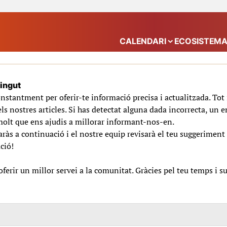
CALENDARI
ECOSISTEM
Mostra el submenú
tingut
nstantment per oferir-te informació precisa i actualitzada. To
ls nostres articles. Si has detectat alguna dada incorrecta, un e
molt que ens ajudis a millorar informant-nos-en.
ràs a continuació i el nostre equip revisarà el teu suggeriment 
ció!
erir un millor servei a la comunitat. Gràcies pel teu temps i s