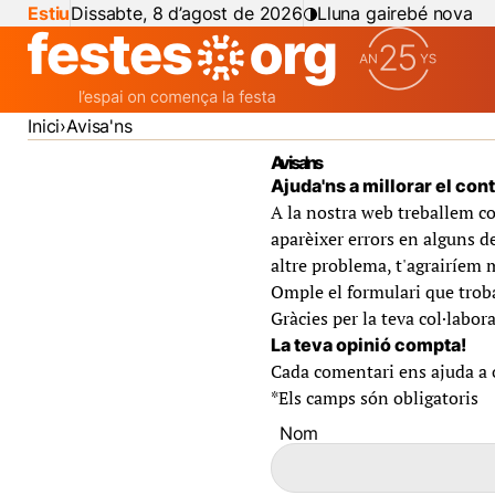
Estiu
Dissabte, 8 d’agost de 2026
Lluna gairebé nova
Inici
Avisa'ns
Avisa'ns
Ajuda'ns a millorar el con
A la nostra web treballem co
aparèixer errors en alguns de
altre problema, t'agrairíem 
Omple el formulari que troba
Gràcies per la teva col·labora
La teva opinió compta!
Cada comentari ens ajuda a of
*
Els camps són obligatoris
Nom