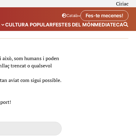
Ciriac
Fes-te mecenes!
Català
Idioma seleccionat:
. Canviar idioma
A
CULTURA POPULAR
FESTES DEL MÓN
MEDIATECA
 de “Calendari”
Mostra el submenú de “Ecosistema”
t i això, som humans i poden
nllaç trencat o qualsevol
tan aviat com sigui possible.
uport!