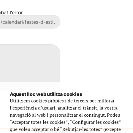
bat l'error
Aquest lloc web utilitza cookies
Utilitzem cookies pròpies i de tercers per millorar
l’experiència d’usuari, analitzar el trànsit, la vostra
navegació al web i personalitzar el contingut. Podeu
“Acceptar totes les cookies”, “Configurar les cookies”
que voleu acceptar o bé “Rebutjar-les totes” (excepte
Que compta amb el suport de