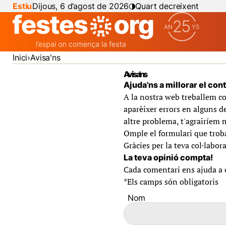
Estiu
Dijous, 6 d’agost de 2026
Quart decreixent
Inici
Avisa'ns
Avisa'ns
Ajuda'ns a millorar el con
A la nostra web treballem co
aparèixer errors en alguns de
altre problema, t'agrairíem 
Omple el formulari que troba
Gràcies per la teva col·labora
La teva opinió compta!
Cada comentari ens ajuda a of
*
Els camps són obligatoris
Nom