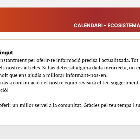
CALENDARI
ECOSISTEM
Mostra el submenú
tingut
nstantment per oferir-te informació precisa i actualitzada. To
ls nostres articles. Si has detectat alguna dada incorrecta, un e
molt que ens ajudis a millorar informant-nos-en.
ràs a continuació i el nostre equip revisarà el teu suggeriment 
ció!
erir un millor servei a la comunitat. Gràcies pel teu temps i s