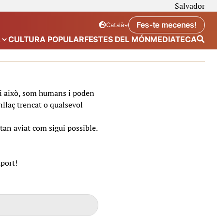
Salvador
Fes-te mecenes!
Català
Idioma seleccionat:
. Canviar idioma
A
CULTURA POPULAR
FESTES DEL MÓN
MEDIATECA
 de “Calendari”
Mostra el submenú de “Ecosistema”
t i això, som humans i poden
nllaç trencat o qualsevol
tan aviat com sigui possible.
uport!