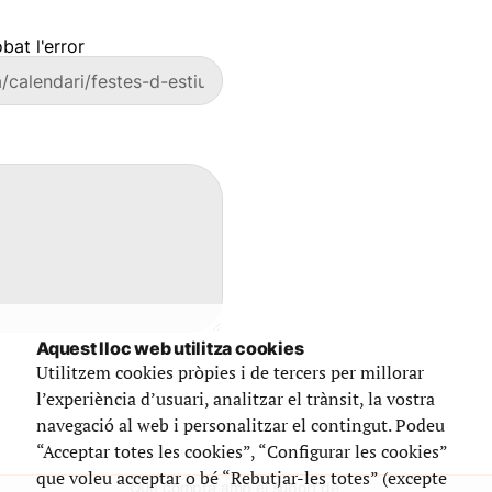
bat l'error
Aquest lloc web utilitza cookies
Utilitzem cookies pròpies i de tercers per millorar
l’experiència d’usuari, analitzar el trànsit, la vostra
navegació al web i personalitzar el contingut. Podeu
“Acceptar totes les cookies”, “Configurar les cookies”
que voleu acceptar o bé “Rebutjar-les totes” (excepte
Que compta amb el suport de