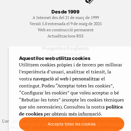
Des de 1999
A Internet des del 21 de març de 1999
Versió 5.0 estrenada el 9 de maig de 2025
Web en construcció permanent
Actualitzacions RSS
Preguntes freqüents
Qué és Festes.org?
Aquest lloc web utilitza cookies
Història de Festes.org
Utilitzem cookies pròpies i de tercers per millorar
Qui gestiona Festes.org
l’experiència d’usuari, analitzar el trànsit, la
vostra navegació al web i personalitzar el
Ajuda a fer créixer festes.org
Feste’n editor/contribuidor
contingut. Podeu “Acceptar totes les cookies”,
Subscriu-t’hi/Feste’n mecenes
“Configurar les cookies” que voleu acceptar o bé
Contracta publicitat
“Rebutjar-les totes” (excepte les cookies tècniques
Fes un donatiu puntual
que són necessàries). Consulteu la nostra
política
de cookies
per obtenir més informació.
Els llibres de festes.org
L’any 2012 vam posar en marxa una col·lecció editorial en format paper,
Accepta totes les cookies
recuperant i ampliant materials que fins aleshores havien estat