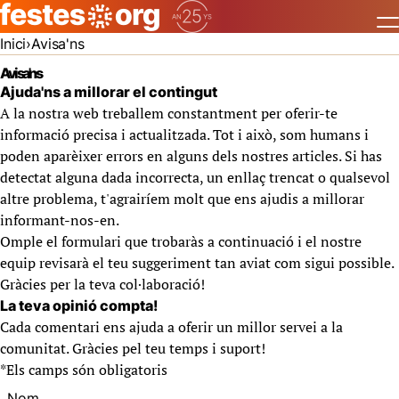
Inici
Avisa'ns
Avisa'ns
Ajuda'ns a millorar el contingut
A la nostra web treballem constantment per oferir-te
informació precisa i actualitzada. Tot i això, som humans i
poden aparèixer errors en alguns dels nostres articles. Si has
detectat alguna dada incorrecta, un enllaç trencat o qualsevol
altre problema, t'agrairíem molt que ens ajudis a millorar
informant-nos-en.
Omple el formulari que trobaràs a continuació i el nostre
equip revisarà el teu suggeriment tan aviat com sigui possible.
Gràcies per la teva col·laboració!
La teva opinió compta!
Cada comentari ens ajuda a oferir un millor servei a la
comunitat. Gràcies pel teu temps i suport!
*
Els camps són obligatoris
Nom