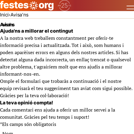
Inici
Avisa'ns
Avisa'ns
Ajuda'ns a millorar el contingut
A la nostra web treballem constantment per oferir-te
informació precisa i actualitzada. Tot i això, som humans i
poden aparèixer errors en alguns dels nostres articles. Si has
detectat alguna dada incorrecta, un enllaç trencat o qualsevol
altre problema, t'agrairíem molt que ens ajudis a millorar
informant-nos-en.
Omple el formulari que trobaràs a continuació i el nostre
equip revisarà el teu suggeriment tan aviat com sigui possible.
Gràcies per la teva col·laboració!
La teva opinió compta!
Cada comentari ens ajuda a oferir un millor servei a la
comunitat. Gràcies pel teu temps i suport!
*
Els camps són obligatoris
Nom