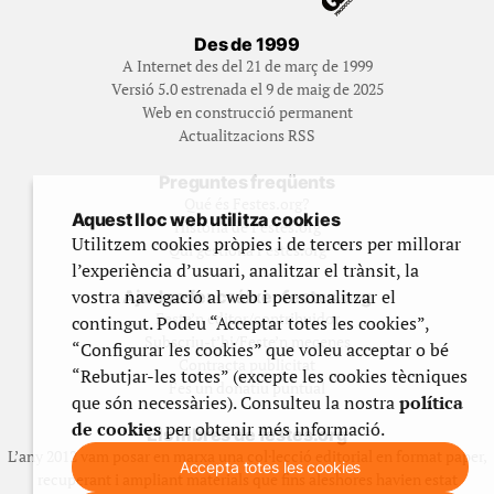
Des de 1999
A Internet des del 21 de març de 1999
Versió 5.0 estrenada el 9 de maig de 2025
Web en construcció permanent
Actualitzacions RSS
Preguntes freqüents
Qué és Festes.org?
Aquest lloc web utilitza cookies
Història de Festes.org
Utilitzem cookies pròpies i de tercers per millorar
Qui gestiona Festes.org
l’experiència d’usuari, analitzar el trànsit, la
vostra navegació al web i personalitzar el
Ajuda a fer créixer festes.org
Feste’n editor/contribuidor
contingut. Podeu “Acceptar totes les cookies”,
Subscriu-t’hi/Feste’n mecenes
“Configurar les cookies” que voleu acceptar o bé
Contracta publicitat
“Rebutjar-les totes” (excepte les cookies tècniques
Fes un donatiu puntual
que són necessàries). Consulteu la nostra
política
de cookies
per obtenir més informació.
Els llibres de festes.org
L’any 2012 vam posar en marxa una col·lecció editorial en format paper,
Accepta totes les cookies
recuperant i ampliant materials que fins aleshores havien estat