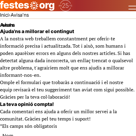
Inici
Avisa'ns
Avisa'ns
Ajuda'ns a millorar el contingut
A la nostra web treballem constantment per oferir-te
informació precisa i actualitzada. Tot i això, som humans i
poden aparèixer errors en alguns dels nostres articles. Si has
detectat alguna dada incorrecta, un enllaç trencat o qualsevol
altre problema, t'agrairíem molt que ens ajudis a millorar
informant-nos-en.
Omple el formulari que trobaràs a continuació i el nostre
equip revisarà el teu suggeriment tan aviat com sigui possible.
Gràcies per la teva col·laboració!
La teva opinió compta!
Cada comentari ens ajuda a oferir un millor servei a la
comunitat. Gràcies pel teu temps i suport!
*
Els camps són obligatoris
Nom