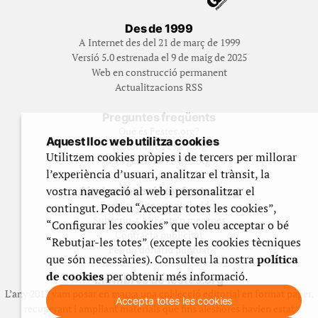
Des de 1999
A Internet des del 21 de març de 1999
Versió 5.0 estrenada el 9 de maig de 2025
Web en construcció permanent
Actualitzacions RSS
Preguntes freqüents
Qué és Festes.org?
Aquest lloc web utilitza cookies
Història de Festes.org
Utilitzem cookies pròpies i de tercers per millorar
Qui gestiona Festes.org
l’experiència d’usuari, analitzar el trànsit, la
vostra navegació al web i personalitzar el
Ajuda a fer créixer festes.org
Feste’n editor/contribuidor
contingut. Podeu “Acceptar totes les cookies”,
Subscriu-t’hi/Feste’n mecenes
“Configurar les cookies” que voleu acceptar o bé
Contracta publicitat
“Rebutjar-les totes” (excepte les cookies tècniques
Fes un donatiu puntual
que són necessàries). Consulteu la nostra
política
de cookies
per obtenir més informació.
Els llibres de festes.org
L’any 2012 vam posar en marxa una col·lecció editorial en format paper,
Accepta totes les cookies
recuperant i ampliant materials que fins aleshores havien estat