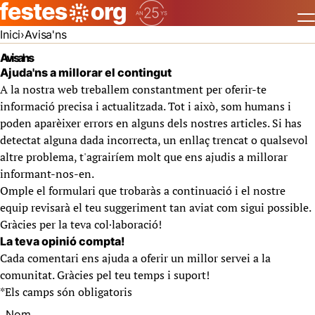
Inici
Avisa'ns
Avisa'ns
Ajuda'ns a millorar el contingut
A la nostra web treballem constantment per oferir-te
informació precisa i actualitzada. Tot i això, som humans i
poden aparèixer errors en alguns dels nostres articles. Si has
detectat alguna dada incorrecta, un enllaç trencat o qualsevol
altre problema, t'agrairíem molt que ens ajudis a millorar
informant-nos-en.
Omple el formulari que trobaràs a continuació i el nostre
equip revisarà el teu suggeriment tan aviat com sigui possible.
Gràcies per la teva col·laboració!
La teva opinió compta!
Cada comentari ens ajuda a oferir un millor servei a la
comunitat. Gràcies pel teu temps i suport!
*
Els camps són obligatoris
Nom