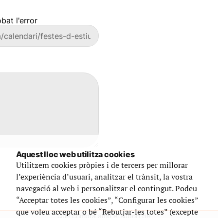
bat l'error
Aquest lloc web utilitza cookies
Utilitzem cookies pròpies i de tercers per millorar
l’experiència d’usuari, analitzar el trànsit, la vostra
navegació al web i personalitzar el contingut. Podeu
“Acceptar totes les cookies”, “Configurar les cookies”
que voleu acceptar o bé “Rebutjar-les totes” (excepte
Que compta amb el suport de