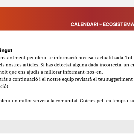
CALENDARI
ECOSISTEM
Mostra el submenú
tingut
nstantment per oferir-te informació precisa i actualitzada. To
ls nostres articles. Si has detectat alguna dada incorrecta, un e
molt que ens ajudis a millorar informant-nos-en.
ràs a continuació i el nostre equip revisarà el teu suggeriment 
ció!
erir un millor servei a la comunitat. Gràcies pel teu temps i s