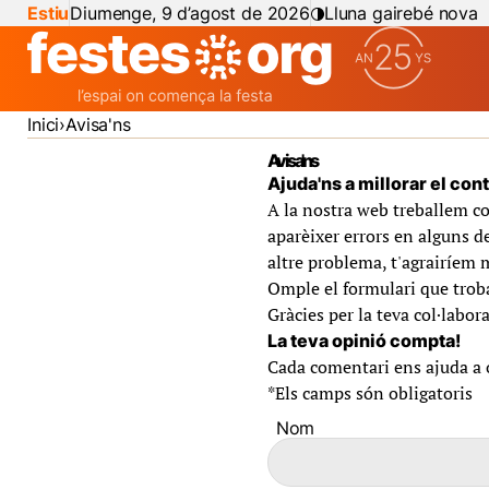
Estiu
Diumenge, 9 d’agost de 2026
Lluna gairebé nova
Inici
Avisa'ns
Avisa'ns
Ajuda'ns a millorar el con
A la nostra web treballem co
aparèixer errors en alguns de
altre problema, t'agrairíem 
Omple el formulari que troba
Gràcies per la teva col·labora
La teva opinió compta!
Cada comentari ens ajuda a of
*
Els camps són obligatoris
Nom