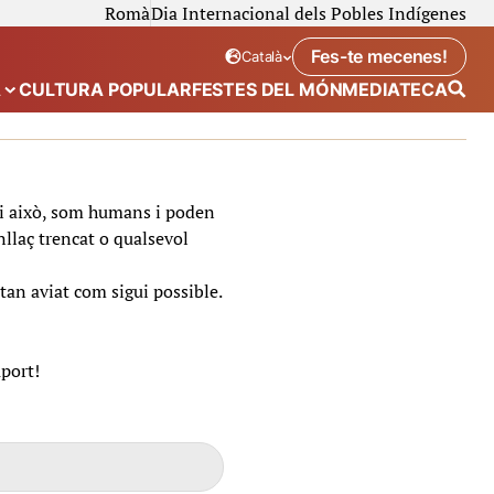
Romà
Dia Internacional dels Pobles Indígenes
Fes-te mecenes!
Català
Idioma seleccionat:
. Canviar idioma
A
CULTURA POPULAR
FESTES DEL MÓN
MEDIATECA
 de “Calendari”
Mostra el submenú de “Ecosistema”
t i això, som humans i poden
nllaç trencat o qualsevol
tan aviat com sigui possible.
uport!