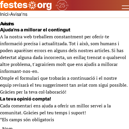
Inici
Avisa'ns
Avisa'ns
Ajuda'ns a millorar el contingut
A la nostra web treballem constantment per oferir-te
informació precisa i actualitzada. Tot i això, som humans i
poden aparèixer errors en alguns dels nostres articles. Si has
detectat alguna dada incorrecta, un enllaç trencat o qualsevol
altre problema, t'agrairíem molt que ens ajudis a millorar
informant-nos-en.
Omple el formulari que trobaràs a continuació i el nostre
equip revisarà el teu suggeriment tan aviat com sigui possible.
Gràcies per la teva col·laboració!
La teva opinió compta!
Cada comentari ens ajuda a oferir un millor servei a la
comunitat. Gràcies pel teu temps i suport!
*
Els camps són obligatoris
Nom