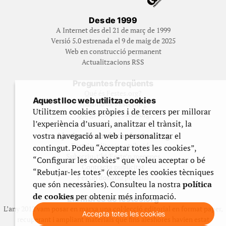
Des de 1999
A Internet des del 21 de març de 1999
Versió 5.0 estrenada el 9 de maig de 2025
Web en construcció permanent
Actualitzacions RSS
Preguntes freqüents
Qué és Festes.org?
Aquest lloc web utilitza cookies
Història de Festes.org
Utilitzem cookies pròpies i de tercers per millorar
Qui gestiona Festes.org
l’experiència d’usuari, analitzar el trànsit, la
vostra navegació al web i personalitzar el
Ajuda a fer créixer festes.org
Feste’n editor/contribuidor
contingut. Podeu “Acceptar totes les cookies”,
Subscriu-t’hi/Feste’n mecenes
“Configurar les cookies” que voleu acceptar o bé
Contracta publicitat
“Rebutjar-les totes” (excepte les cookies tècniques
Fes un donatiu puntual
que són necessàries). Consulteu la nostra
política
de cookies
per obtenir més informació.
Els llibres de festes.org
L’any 2012 vam posar en marxa una col·lecció editorial en format paper,
Accepta totes les cookies
recuperant i ampliant materials que fins aleshores havien estat