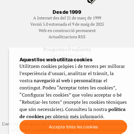
Des de 1999
A Internet des del 21 de març de 1999
Versió 5.0 estrenada el 9 de maig de 2025
Web en construcció permanent
Actualitzacions RSS
Preguntes freqüents
Qué és Festes.org?
Aquest lloc web utilitza cookies
Història de Festes.org
Utilitzem cookies pròpies i de tercers per millorar
Qui gestiona Festes.org
l’experiència d’usuari, analitzar el trànsit, la
vostra navegació al web i personalitzar el
Ajuda a fer créixer festes.org
Feste’n editor/contribuidor
contingut. Podeu “Acceptar totes les cookies”,
Subscriu-t’hi/Feste’n mecenes
“Configurar les cookies” que voleu acceptar o bé
Contracta publicitat
“Rebutjar-les totes” (excepte les cookies tècniques
Fes un donatiu puntual
que són necessàries). Consulteu la nostra
política
de cookies
per obtenir més informació.
Els llibres de festes.org
L’any 2012 vam posar en marxa una col·lecció editorial en format paper,
Accepta totes les cookies
recuperant i ampliant materials que fins aleshores havien estat