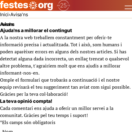
Inici
Avisa'ns
Avisa'ns
Ajuda'ns a millorar el contingut
A la nostra web treballem constantment per oferir-te
informació precisa i actualitzada. Tot i això, som humans i
poden aparèixer errors en alguns dels nostres articles. Si has
detectat alguna dada incorrecta, un enllaç trencat o qualsevol
altre problema, t'agrairíem molt que ens ajudis a millorar
informant-nos-en.
Omple el formulari que trobaràs a continuació i el nostre
equip revisarà el teu suggeriment tan aviat com sigui possible.
Gràcies per la teva col·laboració!
La teva opinió compta!
Cada comentari ens ajuda a oferir un millor servei a la
comunitat. Gràcies pel teu temps i suport!
*
Els camps són obligatoris
Nom