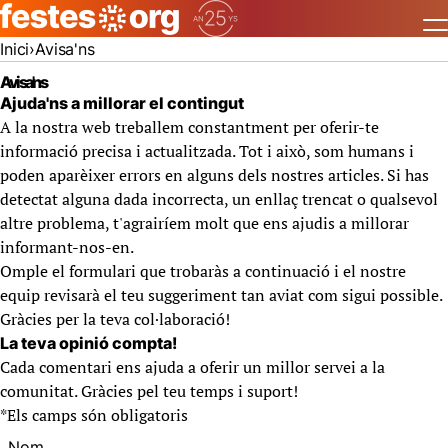
Inici
Avisa'ns
Avisa'ns
Ajuda'ns a millorar el contingut
A la nostra web treballem constantment per oferir-te
informació precisa i actualitzada. Tot i això, som humans i
poden aparèixer errors en alguns dels nostres articles. Si has
detectat alguna dada incorrecta, un enllaç trencat o qualsevol
altre problema, t'agrairíem molt que ens ajudis a millorar
informant-nos-en.
Omple el formulari que trobaràs a continuació i el nostre
equip revisarà el teu suggeriment tan aviat com sigui possible.
Gràcies per la teva col·laboració!
La teva opinió compta!
Cada comentari ens ajuda a oferir un millor servei a la
comunitat. Gràcies pel teu temps i suport!
*
Els camps són obligatoris
Nom