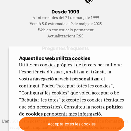
Des de 1999
A Internet des del 21 de març de 1999
Versió 5.0 estrenada el 9 de maig de 2025
Web en construcció permanent
Actualitzacions RSS
Preguntes freqüents
Qué és Festes.org?
Aquest lloc web utilitza cookies
Història de Festes.org
Utilitzem cookies pròpies i de tercers per millorar
Qui gestiona Festes.org
l’experiència d’usuari, analitzar el trànsit, la
vostra navegació al web i personalitzar el
Ajuda a fer créixer festes.org
Feste’n editor/contribuidor
contingut. Podeu “Acceptar totes les cookies”,
Subscriu-t’hi/Feste’n mecenes
“Configurar les cookies” que voleu acceptar o bé
Contracta publicitat
“Rebutjar-les totes” (excepte les cookies tècniques
Fes un donatiu puntual
que són necessàries). Consulteu la nostra
política
de cookies
per obtenir més informació.
Els llibres de festes.org
L’any 2012 vam posar en marxa una col·lecció editorial en format paper,
Accepta totes les cookies
recuperant i ampliant materials que fins aleshores havien estat