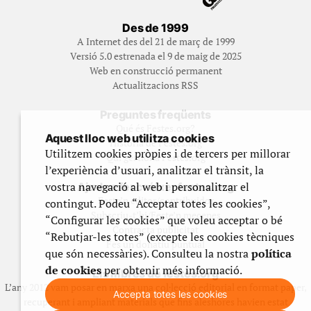
Des de 1999
A Internet des del 21 de març de 1999
Versió 5.0 estrenada el 9 de maig de 2025
Web en construcció permanent
Actualitzacions RSS
Preguntes freqüents
Qué és Festes.org?
Aquest lloc web utilitza cookies
Història de Festes.org
Utilitzem cookies pròpies i de tercers per millorar
Qui gestiona Festes.org
l’experiència d’usuari, analitzar el trànsit, la
vostra navegació al web i personalitzar el
Ajuda a fer créixer festes.org
Feste’n editor/contribuidor
contingut. Podeu “Acceptar totes les cookies”,
Subscriu-t’hi/Feste’n mecenes
“Configurar les cookies” que voleu acceptar o bé
Contracta publicitat
“Rebutjar-les totes” (excepte les cookies tècniques
Fes un donatiu puntual
que són necessàries). Consulteu la nostra
política
de cookies
per obtenir més informació.
Els llibres de festes.org
L’any 2012 vam posar en marxa una col·lecció editorial en format paper,
Accepta totes les cookies
recuperant i ampliant materials que fins aleshores havien estat