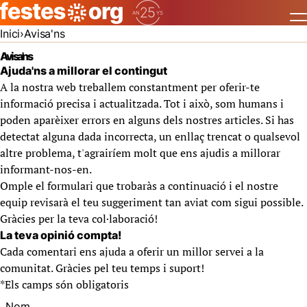
Inici
Avisa'ns
Avisa'ns
Ajuda'ns a millorar el contingut
A la nostra web treballem constantment per oferir-te
informació precisa i actualitzada. Tot i això, som humans i
poden aparèixer errors en alguns dels nostres articles. Si has
detectat alguna dada incorrecta, un enllaç trencat o qualsevol
altre problema, t'agrairíem molt que ens ajudis a millorar
informant-nos-en.
Omple el formulari que trobaràs a continuació i el nostre
equip revisarà el teu suggeriment tan aviat com sigui possible.
Gràcies per la teva col·laboració!
La teva opinió compta!
Cada comentari ens ajuda a oferir un millor servei a la
comunitat. Gràcies pel teu temps i suport!
*
Els camps són obligatoris
Nom