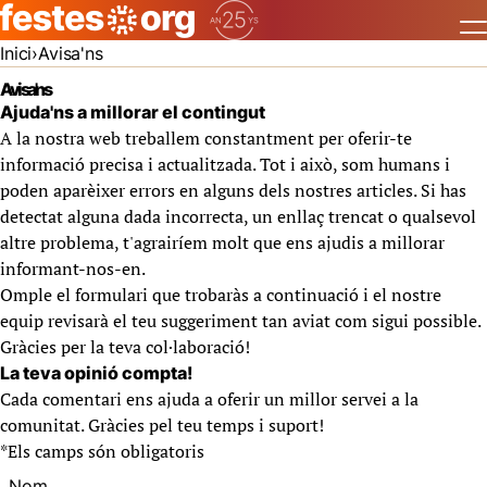
Inici
Avisa'ns
Avisa'ns
Ajuda'ns a millorar el contingut
A la nostra web treballem constantment per oferir-te
informació precisa i actualitzada. Tot i això, som humans i
poden aparèixer errors en alguns dels nostres articles. Si has
detectat alguna dada incorrecta, un enllaç trencat o qualsevol
altre problema, t'agrairíem molt que ens ajudis a millorar
informant-nos-en.
Omple el formulari que trobaràs a continuació i el nostre
equip revisarà el teu suggeriment tan aviat com sigui possible.
Gràcies per la teva col·laboració!
La teva opinió compta!
Cada comentari ens ajuda a oferir un millor servei a la
comunitat. Gràcies pel teu temps i suport!
*
Els camps són obligatoris
Nom