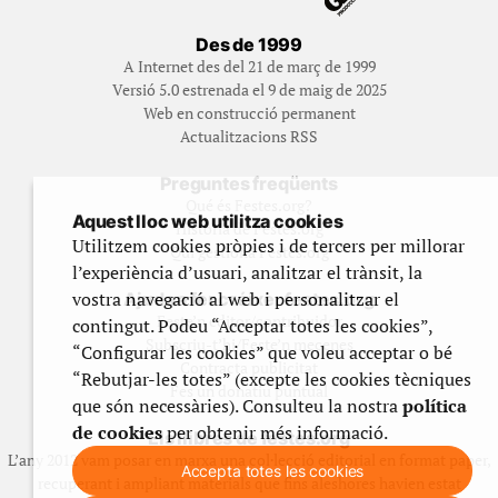
Des de 1999
A Internet des del 21 de març de 1999
Versió 5.0 estrenada el 9 de maig de 2025
Web en construcció permanent
Actualitzacions RSS
Preguntes freqüents
Qué és Festes.org?
Aquest lloc web utilitza cookies
Història de Festes.org
Utilitzem cookies pròpies i de tercers per millorar
Qui gestiona Festes.org
l’experiència d’usuari, analitzar el trànsit, la
vostra navegació al web i personalitzar el
Ajuda a fer créixer festes.org
Feste’n editor/contribuidor
contingut. Podeu “Acceptar totes les cookies”,
Subscriu-t’hi/Feste’n mecenes
“Configurar les cookies” que voleu acceptar o bé
Contracta publicitat
“Rebutjar-les totes” (excepte les cookies tècniques
Fes un donatiu puntual
que són necessàries). Consulteu la nostra
política
de cookies
per obtenir més informació.
Els llibres de festes.org
L’any 2012 vam posar en marxa una col·lecció editorial en format paper,
Accepta totes les cookies
recuperant i ampliant materials que fins aleshores havien estat