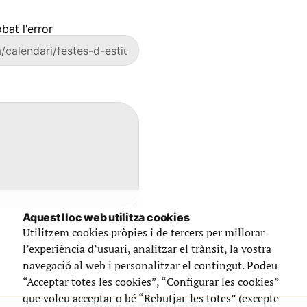
bat l'error
Aquest lloc web utilitza cookies
Utilitzem cookies pròpies i de tercers per millorar
l’experiència d’usuari, analitzar el trànsit, la vostra
navegació al web i personalitzar el contingut. Podeu
“Acceptar totes les cookies”, “Configurar les cookies”
que voleu acceptar o bé “Rebutjar-les totes” (excepte
Que compta amb el suport de