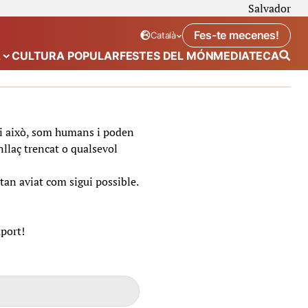
Salvador
Fes-te mecenes!
Català
Idioma seleccionat:
. Canviar idioma
A
CULTURA POPULAR
FESTES DEL MÓN
MEDIATECA
 de “Calendari”
Mostra el submenú de “Ecosistema”
t i això, som humans i poden
nllaç trencat o qualsevol
tan aviat com sigui possible.
uport!