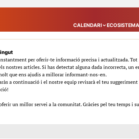
CALENDARI
ECOSISTEM
Mostra el submenú
tingut
nstantment per oferir-te informació precisa i actualitzada. To
ls nostres articles. Si has detectat alguna dada incorrecta, un e
molt que ens ajudis a millorar informant-nos-en.
ràs a continuació i el nostre equip revisarà el teu suggeriment 
ció!
erir un millor servei a la comunitat. Gràcies pel teu temps i s