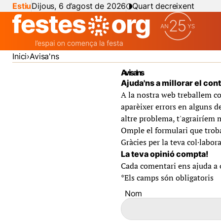
Estiu
Dijous, 6 d’agost de 2026
Quart decreixent
Inici
Avisa'ns
Avisa'ns
Ajuda'ns a millorar el con
A la nostra web treballem co
aparèixer errors en alguns de
altre problema, t'agrairíem 
Omple el formulari que troba
Gràcies per la teva col·labora
La teva opinió compta!
Cada comentari ens ajuda a of
*
Els camps són obligatoris
Nom