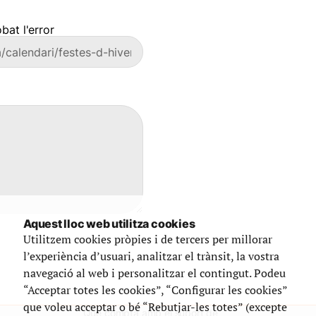
bat l'error
Aquest lloc web utilitza cookies
Utilitzem cookies pròpies i de tercers per millorar
l’experiència d’usuari, analitzar el trànsit, la vostra
navegació al web i personalitzar el contingut. Podeu
“Acceptar totes les cookies”, “Configurar les cookies”
que voleu acceptar o bé “Rebutjar-les totes” (excepte
Que compta amb el suport de