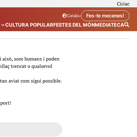
Ciriac
Fes-te mecenes!
Català
Idioma seleccionat:
. Canviar idioma
A
CULTURA POPULAR
FESTES DEL MÓN
MEDIATECA
 de “Calendari”
Mostra el submenú de “Ecosistema”
t i això, som humans i poden
nllaç trencat o qualsevol
tan aviat com sigui possible.
uport!