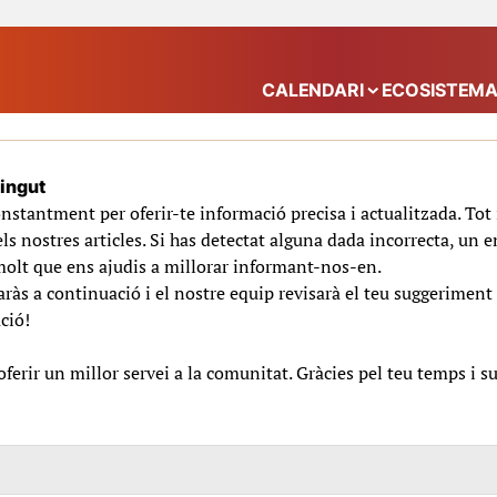
CALENDARI
ECOSISTEM
Mostra el submenú
tingut
nstantment per oferir-te informació precisa i actualitzada. To
ls nostres articles. Si has detectat alguna dada incorrecta, un e
molt que ens ajudis a millorar informant-nos-en.
ràs a continuació i el nostre equip revisarà el teu suggeriment 
ció!
erir un millor servei a la comunitat. Gràcies pel teu temps i s