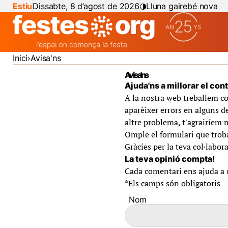
Estiu
Dissabte, 8 d’agost de 2026
Lluna gairebé nova
Inici
Avisa'ns
Avisa'ns
Ajuda'ns a millorar el con
A la nostra web treballem co
aparèixer errors en alguns de
altre problema, t'agrairíem 
Omple el formulari que troba
Gràcies per la teva col·labora
La teva opinió compta!
Cada comentari ens ajuda a of
*
Els camps són obligatoris
Nom