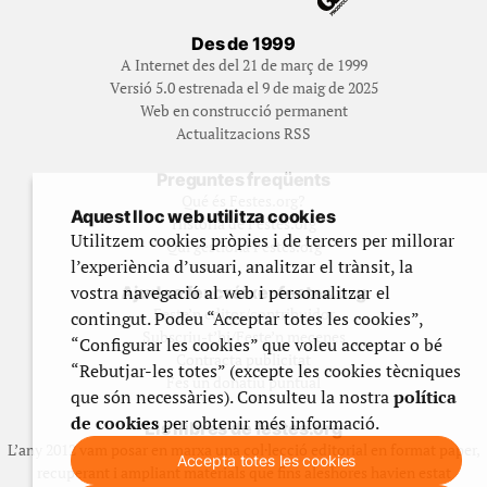
Des de 1999
A Internet des del 21 de març de 1999
Versió 5.0 estrenada el 9 de maig de 2025
Web en construcció permanent
Actualitzacions RSS
Preguntes freqüents
Qué és Festes.org?
Aquest lloc web utilitza cookies
Història de Festes.org
Utilitzem cookies pròpies i de tercers per millorar
Qui gestiona Festes.org
l’experiència d’usuari, analitzar el trànsit, la
vostra navegació al web i personalitzar el
Ajuda a fer créixer festes.org
Feste’n editor/contribuidor
contingut. Podeu “Acceptar totes les cookies”,
Subscriu-t’hi/Feste’n mecenes
“Configurar les cookies” que voleu acceptar o bé
Contracta publicitat
“Rebutjar-les totes” (excepte les cookies tècniques
Fes un donatiu puntual
que són necessàries). Consulteu la nostra
política
de cookies
per obtenir més informació.
Els llibres de festes.org
L’any 2012 vam posar en marxa una col·lecció editorial en format paper,
Accepta totes les cookies
recuperant i ampliant materials que fins aleshores havien estat