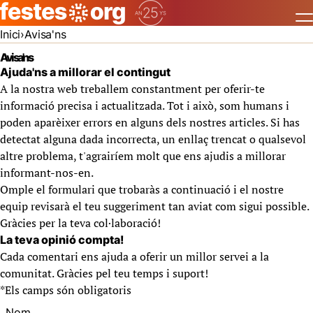
Inici
Avisa'ns
Avisa'ns
Ajuda'ns a millorar el contingut
A la nostra web treballem constantment per oferir-te
informació precisa i actualitzada. Tot i això, som humans i
poden aparèixer errors en alguns dels nostres articles. Si has
detectat alguna dada incorrecta, un enllaç trencat o qualsevol
altre problema, t'agrairíem molt que ens ajudis a millorar
informant-nos-en.
Omple el formulari que trobaràs a continuació i el nostre
equip revisarà el teu suggeriment tan aviat com sigui possible.
Gràcies per la teva col·laboració!
La teva opinió compta!
Cada comentari ens ajuda a oferir un millor servei a la
comunitat. Gràcies pel teu temps i suport!
*
Els camps són obligatoris
Nom