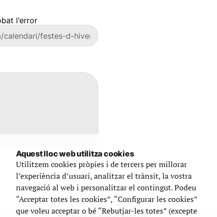
bat l'error
Aquest lloc web utilitza cookies
Utilitzem cookies pròpies i de tercers per millorar
l’experiència d’usuari, analitzar el trànsit, la vostra
navegació al web i personalitzar el contingut. Podeu
“Acceptar totes les cookies”, “Configurar les cookies”
que voleu acceptar o bé “Rebutjar-les totes” (excepte
Que compta amb el suport de