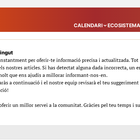
CALENDARI
ECOSISTEM
Mostra el submenú
tingut
nstantment per oferir-te informació precisa i actualitzada. To
ls nostres articles. Si has detectat alguna dada incorrecta, un e
molt que ens ajudis a millorar informant-nos-en.
ràs a continuació i el nostre equip revisarà el teu suggeriment 
ció!
erir un millor servei a la comunitat. Gràcies pel teu temps i s