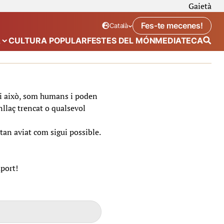
Gaietà
Fes-te mecenes!
Català
Idioma seleccionat:
. Canviar idioma
A
CULTURA POPULAR
FESTES DEL MÓN
MEDIATECA
 de “Calendari”
Mostra el submenú de “Ecosistema”
t i això, som humans i poden
nllaç trencat o qualsevol
tan aviat com sigui possible.
uport!