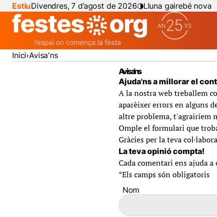
Estiu
Divendres, 7 d’agost de 2026
Lluna gairebé nova
Inici
Avisa'ns
Avisa'ns
Ajuda'ns a millorar el con
A la nostra web treballem co
aparèixer errors en alguns de
altre problema, t'agrairíem 
Omple el formulari que troba
Gràcies per la teva col·labora
La teva opinió compta!
Cada comentari ens ajuda a of
*
Els camps són obligatoris
Nom