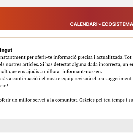
CALENDARI
ECOSISTEM
Mostra el submenú
tingut
nstantment per oferir-te informació precisa i actualitzada. To
ls nostres articles. Si has detectat alguna dada incorrecta, un e
molt que ens ajudis a millorar informant-nos-en.
ràs a continuació i el nostre equip revisarà el teu suggeriment 
ció!
erir un millor servei a la comunitat. Gràcies pel teu temps i s