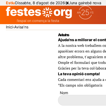
Estiu
Dissabte, 8 d’agost de 2026
Lluna gairebé nova
Inici
Avisa'ns
Avisa'ns
Ajuda'ns a millorar el con
A la nostra web treballem co
aparèixer errors en alguns de
altre problema, t'agrairíem 
Omple el formulari que troba
Gràcies per la teva col·labora
La teva opinió compta!
Cada comentari ens ajuda a of
*
Els camps són obligatoris
Nom