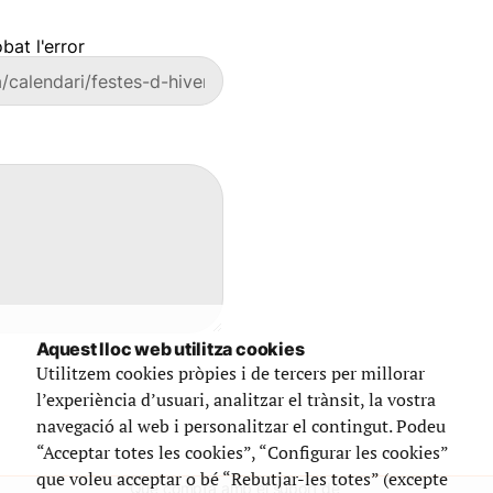
bat l'error
Aquest lloc web utilitza cookies
Utilitzem cookies pròpies i de tercers per millorar
l’experiència d’usuari, analitzar el trànsit, la vostra
navegació al web i personalitzar el contingut. Podeu
“Acceptar totes les cookies”, “Configurar les cookies”
que voleu acceptar o bé “Rebutjar-les totes” (excepte
Que compta amb el suport de