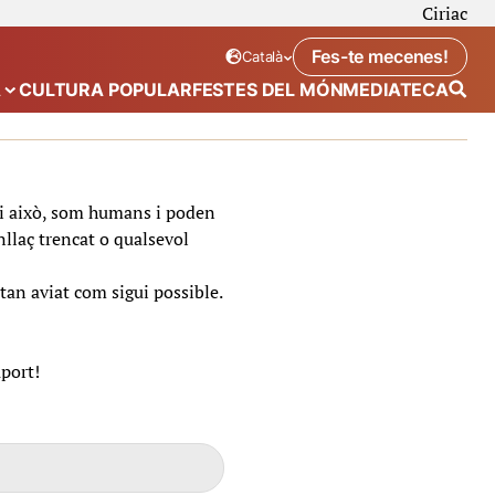
Ciriac
Fes-te mecenes!
Català
Idioma seleccionat:
. Canviar idioma
A
CULTURA POPULAR
FESTES DEL MÓN
MEDIATECA
 de “Calendari”
Mostra el submenú de “Ecosistema”
t i això, som humans i poden
nllaç trencat o qualsevol
tan aviat com sigui possible.
uport!