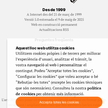
Des de 1999
A Internet des del 21 de març de 1999
Versió 5.0 estrenada el 9 de maig de 2025
Web en construcció permanent
Actualitzacions RSS
Preguntes freqüents
Qué és Festes.org?
Aquest lloc web utilitza cookies
Història de Festes.org
Utilitzem cookies pròpies i de tercers per millorar
Qui gestiona Festes.org
l’experiència d’usuari, analitzar el trànsit, la
vostra navegació al web i personalitzar el
Ajuda a fer créixer festes.org
Feste’n editor/contribuidor
contingut. Podeu “Acceptar totes les cookies”,
Subscriu-t’hi/Feste’n mecenes
“Configurar les cookies” que voleu acceptar o bé
Contracta publicitat
“Rebutjar-les totes” (excepte les cookies tècniques
Fes un donatiu puntual
que són necessàries). Consulteu la nostra
política
de cookies
per obtenir més informació.
Els llibres de festes.org
L’any 2012 vam posar en marxa una col·lecció editorial en format paper,
Accepta totes les cookies
recuperant i ampliant materials que fins aleshores havien estat