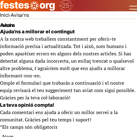
Inici
Avisa'ns
Avisa'ns
Ajuda'ns a millorar el contingut
A la nostra web treballem constantment per oferir-te
informació precisa i actualitzada. Tot i això, som humans i
poden aparèixer errors en alguns dels nostres articles. Si has
detectat alguna dada incorrecta, un enllaç trencat o qualsevol
altre problema, t'agrairíem molt que ens ajudis a millorar
informant-nos-en.
Omple el formulari que trobaràs a continuació i el nostre
equip revisarà el teu suggeriment tan aviat com sigui possible.
Gràcies per la teva col·laboració!
La teva opinió compta!
Cada comentari ens ajuda a oferir un millor servei a la
comunitat. Gràcies pel teu temps i suport!
*
Els camps són obligatoris
Nom