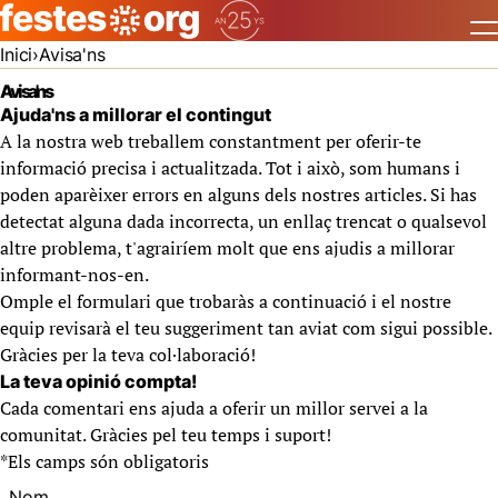
Inici
Avisa'ns
Avisa'ns
Ajuda'ns a millorar el contingut
A la nostra web treballem constantment per oferir-te
informació precisa i actualitzada. Tot i això, som humans i
poden aparèixer errors en alguns dels nostres articles. Si has
detectat alguna dada incorrecta, un enllaç trencat o qualsevol
altre problema, t'agrairíem molt que ens ajudis a millorar
informant-nos-en.
Omple el formulari que trobaràs a continuació i el nostre
equip revisarà el teu suggeriment tan aviat com sigui possible.
Gràcies per la teva col·laboració!
La teva opinió compta!
Cada comentari ens ajuda a oferir un millor servei a la
comunitat. Gràcies pel teu temps i suport!
*
Els camps són obligatoris
Nom