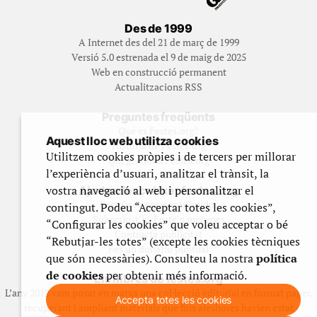
Des de 1999
A Internet des del 21 de març de 1999
Versió 5.0 estrenada el 9 de maig de 2025
Web en construcció permanent
Actualitzacions RSS
Preguntes freqüents
Qué és Festes.org?
Aquest lloc web utilitza cookies
Història de Festes.org
Utilitzem cookies pròpies i de tercers per millorar
Qui gestiona Festes.org
l’experiència d’usuari, analitzar el trànsit, la
vostra navegació al web i personalitzar el
Ajuda a fer créixer festes.org
Feste’n editor/contribuidor
contingut. Podeu “Acceptar totes les cookies”,
Subscriu-t’hi/Feste’n mecenes
“Configurar les cookies” que voleu acceptar o bé
Contracta publicitat
“Rebutjar-les totes” (excepte les cookies tècniques
Fes un donatiu puntual
que són necessàries). Consulteu la nostra
política
de cookies
per obtenir més informació.
Els llibres de festes.org
L’any 2012 vam posar en marxa una col·lecció editorial en format paper,
Accepta totes les cookies
recuperant i ampliant materials que fins aleshores havien estat