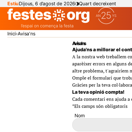
Estiu
Dijous, 6 d’agost de 2026
Quart decreixent
Inici
Avisa'ns
Avisa'ns
Ajuda'ns a millorar el con
A la nostra web treballem co
aparèixer errors en alguns de
altre problema, t'agrairíem 
Omple el formulari que troba
Gràcies per la teva col·labora
La teva opinió compta!
Cada comentari ens ajuda a of
*
Els camps són obligatoris
Nom