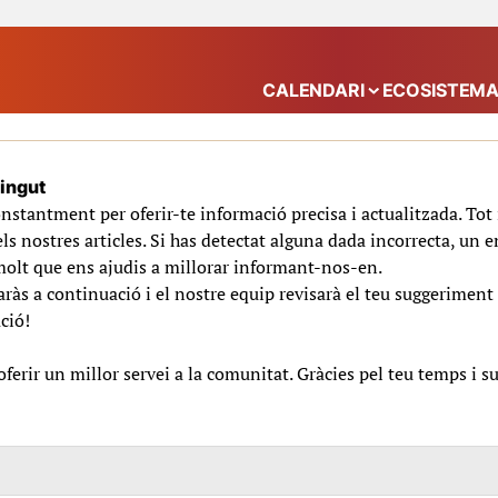
CALENDARI
ECOSISTEM
Mostra el submenú
tingut
nstantment per oferir-te informació precisa i actualitzada. To
ls nostres articles. Si has detectat alguna dada incorrecta, un e
molt que ens ajudis a millorar informant-nos-en.
ràs a continuació i el nostre equip revisarà el teu suggeriment 
ció!
erir un millor servei a la comunitat. Gràcies pel teu temps i s