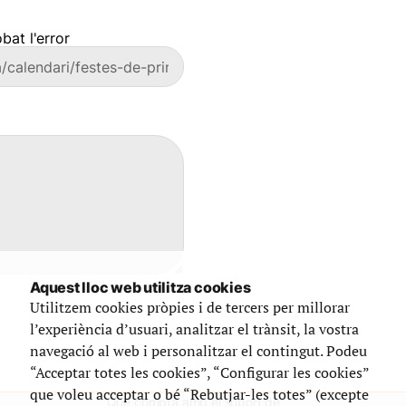
bat l'error
Aquest lloc web utilitza cookies
Utilitzem cookies pròpies i de tercers per millorar
l’experiència d’usuari, analitzar el trànsit, la vostra
navegació al web i personalitzar el contingut. Podeu
“Acceptar totes les cookies”, “Configurar les cookies”
que voleu acceptar o bé “Rebutjar-les totes” (excepte
Que compta amb el suport de