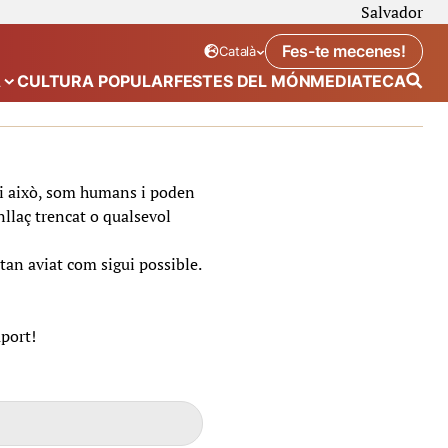
Salvador
Fes-te mecenes!
Català
Idioma seleccionat:
. Canviar idioma
A
CULTURA POPULAR
FESTES DEL MÓN
MEDIATECA
 de “Calendari”
Mostra el submenú de “Ecosistema”
t i això, som humans i poden
nllaç trencat o qualsevol
tan aviat com sigui possible.
uport!