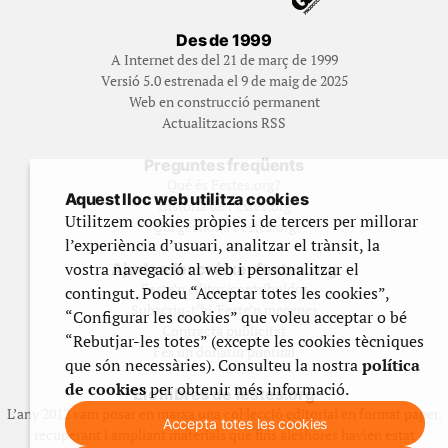
Des de 1999
A Internet des del 21 de març de 1999
Versió 5.0 estrenada el 9 de maig de 2025
Web en construcció permanent
Actualitzacions RSS
Preguntes freqüents
Qué és Festes.org?
Aquest lloc web utilitza cookies
Història de Festes.org
Utilitzem cookies pròpies i de tercers per millorar
Qui gestiona Festes.org
l’experiència d’usuari, analitzar el trànsit, la
vostra navegació al web i personalitzar el
Ajuda a fer créixer festes.org
Feste’n editor/contribuidor
contingut. Podeu “Acceptar totes les cookies”,
Subscriu-t’hi/Feste’n mecenes
“Configurar les cookies” que voleu acceptar o bé
Contracta publicitat
“Rebutjar-les totes” (excepte les cookies tècniques
Fes un donatiu puntual
que són necessàries). Consulteu la nostra
política
de cookies
per obtenir més informació.
Els llibres de festes.org
L’any 2012 vam posar en marxa una col·lecció editorial en format paper,
Accepta totes les cookies
recuperant i ampliant materials que fins aleshores havien estat