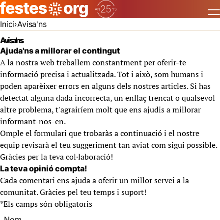
Inici
Avisa'ns
Avisa'ns
Ajuda'ns a millorar el contingut
A la nostra web treballem constantment per oferir-te
informació precisa i actualitzada. Tot i això, som humans i
poden aparèixer errors en alguns dels nostres articles. Si has
detectat alguna dada incorrecta, un enllaç trencat o qualsevol
altre problema, t'agrairíem molt que ens ajudis a millorar
informant-nos-en.
Omple el formulari que trobaràs a continuació i el nostre
equip revisarà el teu suggeriment tan aviat com sigui possible.
Gràcies per la teva col·laboració!
La teva opinió compta!
Cada comentari ens ajuda a oferir un millor servei a la
comunitat. Gràcies pel teu temps i suport!
*
Els camps són obligatoris
Nom