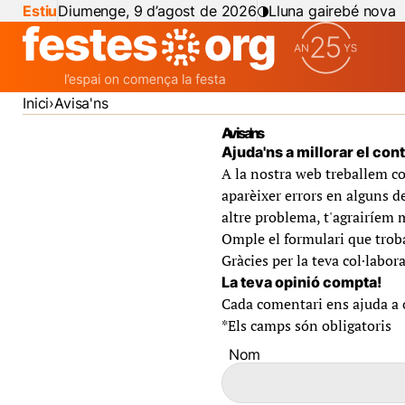
Estiu
Diumenge, 9 d’agost de 2026
Lluna gairebé nova
Inici
Avisa'ns
Avisa'ns
Ajuda'ns a millorar el con
A la nostra web treballem co
aparèixer errors en alguns de
altre problema, t'agrairíem 
Omple el formulari que troba
Gràcies per la teva col·labora
La teva opinió compta!
Cada comentari ens ajuda a of
*
Els camps són obligatoris
Nom