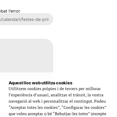
bat l'error
Aquest lloc web utilitza cookies
Utilitzem cookies pròpies i de tercers per millorar
l’experiència d’usuari, analitzar el trànsit, la vostra
navegació al web i personalitzar el contingut. Podeu
“Acceptar totes les cookies”, “Configurar les cookies”
que voleu acceptar o bé “Rebutjar-les totes” (excepte
Que compta amb el suport de