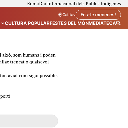
Romà
Dia Internacional dels Pobles Indígenes
Fes-te mecenes!
Català
Idioma seleccionat:
. Canviar idioma
A
CULTURA POPULAR
FESTES DEL MÓN
MEDIATECA
 de “Calendari”
Mostra el submenú de “Ecosistema”
t i això, som humans i poden
nllaç trencat o qualsevol
tan aviat com sigui possible.
uport!