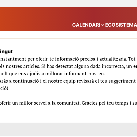
CALENDARI
ECOSISTEM
Mostra el submenú
tingut
nstantment per oferir-te informació precisa i actualitzada. To
ls nostres articles. Si has detectat alguna dada incorrecta, un e
molt que ens ajudis a millorar informant-nos-en.
ràs a continuació i el nostre equip revisarà el teu suggeriment 
ció!
erir un millor servei a la comunitat. Gràcies pel teu temps i s