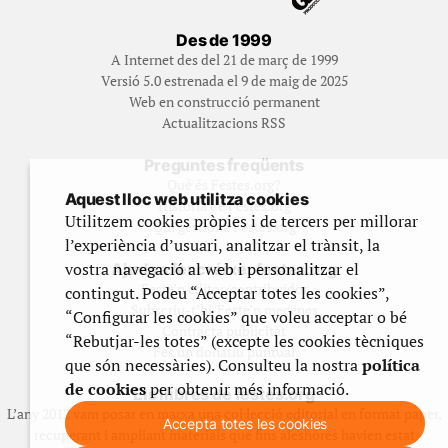
Des de 1999
A Internet des del 21 de març de 1999
Versió 5.0 estrenada el 9 de maig de 2025
Web en construcció permanent
Actualitzacions RSS
Preguntes freqüents
Qué és Festes.org?
Aquest lloc web utilitza cookies
Història de Festes.org
Utilitzem cookies pròpies i de tercers per millorar
Qui gestiona Festes.org
l’experiència d’usuari, analitzar el trànsit, la
vostra navegació al web i personalitzar el
Ajuda a fer créixer festes.org
Feste’n editor/contribuidor
contingut. Podeu “Acceptar totes les cookies”,
Subscriu-t’hi/Feste’n mecenes
“Configurar les cookies” que voleu acceptar o bé
Contracta publicitat
“Rebutjar-les totes” (excepte les cookies tècniques
Fes un donatiu puntual
que són necessàries). Consulteu la nostra
política
de cookies
per obtenir més informació.
Els llibres de festes.org
L’any 2012 vam posar en marxa una col·lecció editorial en format paper,
Accepta totes les cookies
recuperant i ampliant materials que fins aleshores havien estat