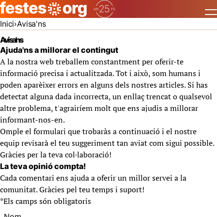
Inici
Avisa'ns
Avisa'ns
Ajuda'ns a millorar el contingut
A la nostra web treballem constantment per oferir-te
informació precisa i actualitzada. Tot i això, som humans i
poden aparèixer errors en alguns dels nostres articles. Si has
detectat alguna dada incorrecta, un enllaç trencat o qualsevol
altre problema, t'agrairíem molt que ens ajudis a millorar
informant-nos-en.
Omple el formulari que trobaràs a continuació i el nostre
equip revisarà el teu suggeriment tan aviat com sigui possible.
Gràcies per la teva col·laboració!
La teva opinió compta!
Cada comentari ens ajuda a oferir un millor servei a la
comunitat. Gràcies pel teu temps i suport!
*
Els camps són obligatoris
Nom