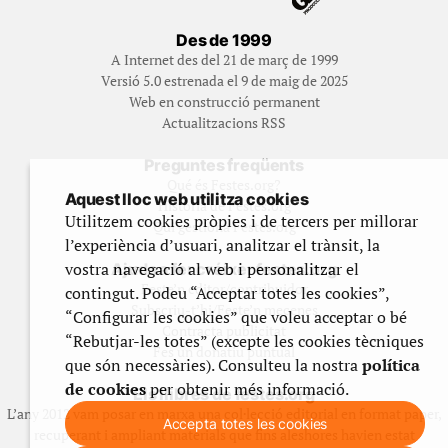
Des de 1999
A Internet des del 21 de març de 1999
Versió 5.0 estrenada el 9 de maig de 2025
Web en construcció permanent
Actualitzacions RSS
Preguntes freqüents
Qué és Festes.org?
Aquest lloc web utilitza cookies
Història de Festes.org
Utilitzem cookies pròpies i de tercers per millorar
Qui gestiona Festes.org
l’experiència d’usuari, analitzar el trànsit, la
vostra navegació al web i personalitzar el
Ajuda a fer créixer festes.org
Feste’n editor/contribuidor
contingut. Podeu “Acceptar totes les cookies”,
Subscriu-t’hi/Feste’n mecenes
“Configurar les cookies” que voleu acceptar o bé
Contracta publicitat
“Rebutjar-les totes” (excepte les cookies tècniques
Fes un donatiu puntual
que són necessàries). Consulteu la nostra
política
de cookies
per obtenir més informació.
Els llibres de festes.org
L’any 2012 vam posar en marxa una col·lecció editorial en format paper,
Accepta totes les cookies
recuperant i ampliant materials que fins aleshores havien estat