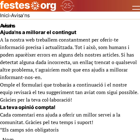
Inici
Avisa'ns
Avisa'ns
Ajuda'ns a millorar el contingut
A la nostra web treballem constantment per oferir-te
informació precisa i actualitzada. Tot i això, som humans i
poden aparèixer errors en alguns dels nostres articles. Si has
detectat alguna dada incorrecta, un enllaç trencat o qualsevol
altre problema, t'agrairíem molt que ens ajudis a millorar
informant-nos-en.
Omple el formulari que trobaràs a continuació i el nostre
equip revisarà el teu suggeriment tan aviat com sigui possible.
Gràcies per la teva col·laboració!
La teva opinió compta!
Cada comentari ens ajuda a oferir un millor servei a la
comunitat. Gràcies pel teu temps i suport!
*
Els camps són obligatoris
Nom