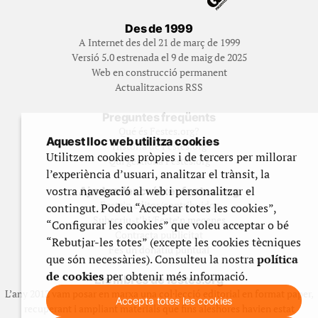
Des de 1999
A Internet des del 21 de març de 1999
Versió 5.0 estrenada el 9 de maig de 2025
Web en construcció permanent
Actualitzacions RSS
Preguntes freqüents
Qué és Festes.org?
Aquest lloc web utilitza cookies
Història de Festes.org
Utilitzem cookies pròpies i de tercers per millorar
Qui gestiona Festes.org
l’experiència d’usuari, analitzar el trànsit, la
vostra navegació al web i personalitzar el
Ajuda a fer créixer festes.org
Feste’n editor/contribuidor
contingut. Podeu “Acceptar totes les cookies”,
Subscriu-t’hi/Feste’n mecenes
“Configurar les cookies” que voleu acceptar o bé
Contracta publicitat
“Rebutjar-les totes” (excepte les cookies tècniques
Fes un donatiu puntual
que són necessàries). Consulteu la nostra
política
de cookies
per obtenir més informació.
Els llibres de festes.org
L’any 2012 vam posar en marxa una col·lecció editorial en format paper,
Accepta totes les cookies
recuperant i ampliant materials que fins aleshores havien estat