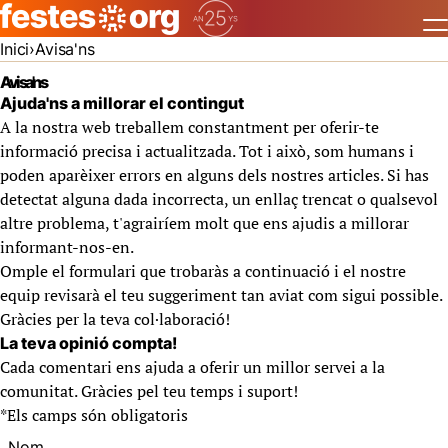
Inici
Avisa'ns
Avisa'ns
Ajuda'ns a millorar el contingut
A la nostra web treballem constantment per oferir-te
informació precisa i actualitzada. Tot i això, som humans i
poden aparèixer errors en alguns dels nostres articles. Si has
detectat alguna dada incorrecta, un enllaç trencat o qualsevol
altre problema, t'agrairíem molt que ens ajudis a millorar
informant-nos-en.
Omple el formulari que trobaràs a continuació i el nostre
equip revisarà el teu suggeriment tan aviat com sigui possible.
Gràcies per la teva col·laboració!
La teva opinió compta!
Cada comentari ens ajuda a oferir un millor servei a la
comunitat. Gràcies pel teu temps i suport!
*
Els camps són obligatoris
Nom