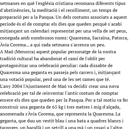
setmanes en què l'església cristiana recomana diferents tipus
d'abstinències, la meditació i el recolliment, un temps de
preparació per a la Pasqua. Un dels costums associats a aquest
període és el de comptar els dies que queden perquè s'acabi
mitjançant un calendari representat per una vella de set peus,
coneguda amb nombrosos noms: Quaresma, Sarraïna, Patorra,
Àvia Corema... a qui cada setmana s'arrenca un peu.
A Maó (Menorca) aquest popular personatge de la nostra
tradició cultural ha abandonat el camí de l'oblit per
protagonitzar una celebració peculiar: cada dissabte de
Quaresma una geganta es passeja pels carrers i, mitjançant
una votació popular, perd una de les set cames que té.
L'any 2004 l'Ajuntament de Maó va decidir crear una nova
celebració per tal de reinventar l'antic costum de comptar
enrere els dies que queden per la Pasqua. Per a tal motiu va fer
construir una geganta de 65 kg i tres metres i mig d'alçada,
anomenada s'Àvia Corema, que representa la Quaresma. La
geganta, que duu un vestit blau i una bata a quadres blancs i
taronges, un bacallà i un setrill a una mà i un rosari a l'altre,