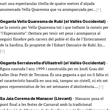
surt una espectacular titella de quatre metres d’alçada
anomenada Vella Quaresma que va acompanyada per...
[+]
-
Geganta Vella Quaresma de Rubí (el Vallès Occidental)
se la coneix per Vella Quaresma tot i que tothom la coneix per
"l'Esperanceta”. Destaca per tenir set peus i acompanya al
seguici fúnebre pels carrers del poble el dia de l’Enterrament
de la Sardina. És propietat de l'Esbart Dansaire de Rubí. En...
[+]
-
Geganta Serralavella d'Ullastrell (el Vallès Occidental)
figura nascuda l'any 1999 i construïda per en Jordi Grau del
taller Drac Petit de Terrassa. És una geganta a qui no li falta ni
el característic bacallà en una mà, tampoc un cistell, ni els set
peus representatius de les set setmanes d’abstinència....
[+]
- Manacor posa el
Sa Jaia Corema de Manacor (Llevant)
punt final a les festes de Carnaval amb la tradicional