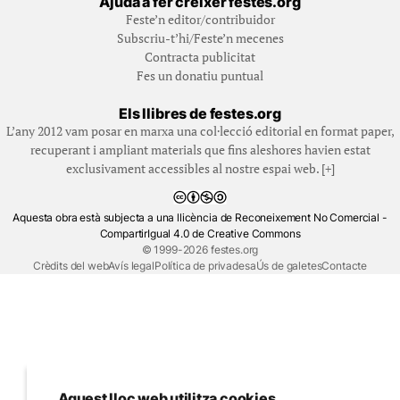
Ajuda a fer créixer festes.org
Feste’n editor/contribuidor
Subscriu-t’hi/Feste’n mecenes
Contracta publicitat
Fes un donatiu puntual
Els llibres de festes.org
L’any 2012 vam posar en marxa una col·lecció editorial en format paper,
recuperant i ampliant materials que fins aleshores havien estat
exclusivament accessibles al nostre espai web. [+]
Aquesta obra està subjecta a una llicència de Reconeixement No Comercial -
CompartirIgual 4.0 de Creative Commons
© 1999-2026 festes.org
Crèdits del web
Avís legal
Política de privadesa
Ús de galetes
Contacte
Aquest lloc web utilitza cookies