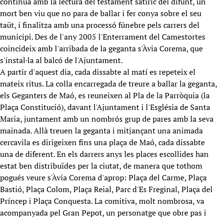
continua amb la lectura del testament satíric del difunt, un
mort ben viu que no para de ballar i fer conya sobre el seu
taüt, i finalitza amb una processó fúnebre pels carrers del
municipi. Des de l'any 2005 l'Enterrament del Camestortes
coincideix amb l'arribada de la geganta s'Àvia Corema, que
s'instal·la al balcó de l'Ajuntament.
A partir d'aquest dia, cada dissabte al matí es repeteix el
mateix ritus. La colla encarregada de treure a ballar la geganta,
els Geganters de Maó, es reuneixen al Pla de la Parròquia (la
Plaça Constitució), davant l'Ajuntament i l'Església de Santa
Maria, juntament amb un nombrós grup de pares amb la seva
mainada. Allà treuen la geganta i mitjançant una animada
cercavila es dirigeixen fins una plaça de Maó, cada dissabte
una de diferent. En els darrers anys les places escollides han
estat ben distribuïdes per la ciutat, de manera que tothom
pogués veure s'Àvia Corema d'aprop: Plaça del Carme, Plaça
Bastió, Plaça Colom, Plaça Reial, Parc d'Es Freginal, Plaça del
Príncep i Plaça Conquesta. La comitiva, molt nombrosa, va
acompanyada pel Gran Pepot, un personatge que obre pas i