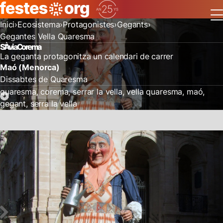
Inici
Ecosistema
Protagonistes
Gegants
Gegantes Vella Quaresma
S'Àvia Corema
La geganta protagonitza un calendari de carrer
Maó (Menorca)
Dissabtes de Quaresma
quaresma
corema
serrar la vella
vella quaresma
maó
gegant
serra la vella