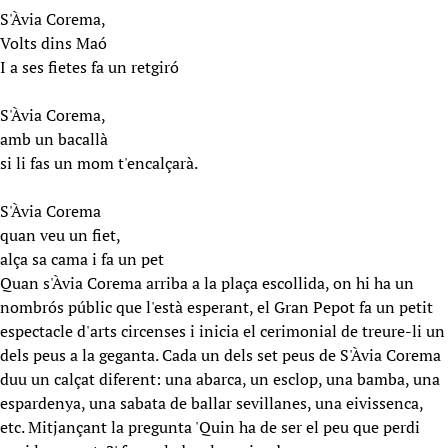
S'Àvia Corema,
Volts dins Maó
I a ses fietes fa un retgiró
S'Àvia Corema,
amb un bacallà
si li fas un mom t'encalçarà.
S'Àvia Corema
quan veu un fiet,
alça sa cama i fa un pet
Quan s'Àvia Corema arriba a la plaça escollida, on hi ha un
nombrós públic que l'està esperant, el Gran Pepot fa un petit
espectacle d'arts circenses i inicia el cerimonial de treure-li un
dels peus a la geganta. Cada un dels set peus de S'Àvia Corema
duu un calçat diferent: una abarca, un esclop, una bamba, una
espardenya, una sabata de ballar sevillanes, una eivissenca,
etc. Mitjançant la pregunta 'Quin ha de ser el peu que perdi