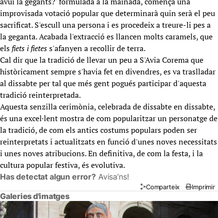
avui la gegants?' formulada a la mainada, comença una
improvisada votació popular que determinarà quin serà el peu
sacrificat. S'escull una persona i es procedeix a treure-li pes a
la geganta. Acabada l'extracció es llancen molts caramels, que
els
fiets i fietes
s'afanyen a recollir de terra.
Cal dir que la tradició de llevar un peu a S'Avia Corema que
històricament sempre s'havia fet en divendres, es va traslladar
al dissabte per tal que més gent pogués participar d'aquesta
tradició reinterpretada.
Aquesta senzilla cerimònia, celebrada de dissabte en dissabte,
és una excel·lent mostra de com popularitzar un personatge de
la tradició, de com els antics costums populars poden ser
reinterpretats i actualitzats en funció d'unes noves necessitats
i unes noves atribucions. En definitiva, de com la festa, i la
cultura popular festiva, és evolutiva.
Has detectat algun error?
Avisa’ns!
Comparteix
Imprimir
Galeries d'imatges