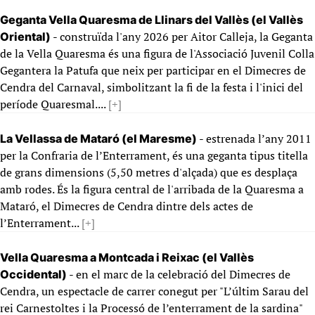
Geganta Vella Quaresma de Llinars del Vallès (el Vallès
- construïda l'any 2026 per Aitor Calleja, la Geganta
Oriental)
de la Vella Quaresma és una figura de l'Associació Juvenil Colla
Gegantera la Patufa que neix per participar en el Dimecres de
Cendra del Carnaval, simbolitzant la fi de la festa i l'inici del
període Quaresmal....
[+]
- estrenada l’any 2011
La Vellassa de Mataró (el Maresme)
per la Confraria de l’Enterrament, és una geganta tipus titella
de grans dimensions (5,50 metres d'alçada) que es desplaça
amb rodes. És la figura central de l'arribada de la Quaresma a
Mataró, el Dimecres de Cendra dintre dels actes de
l’Enterrament...
[+]
Vella Quaresma a Montcada i Reixac (el Vallès
- en el marc de la celebració del Dimecres de
Occidental)
Cendra, un espectacle de carrer conegut per "L’últim Sarau del
rei Carnestoltes i la Processó de l’enterrament de la sardina"