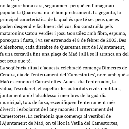
no fa gaire bona cara, segurament perquè en l'imaginari
popular la Quaresma no té bon predicament. La geganta, la
principal característica de la qual és que té set peus que es
poden despendre fàcilment del cos, fou construïda pels
mataronins Catou Verdier i Josu González amb fibra, espuma,
porexpan i fusta, i va ser estrenada el 8 de febrer de 2005. Des
d'aleshores, cada dissabte de Quaresma surt de l'Ajuntament,
fa una cercavila fins una plaça de Maó i allà se li arranca un del
set peus que té.
La seqüència ritual d'aquesta celebració comença Dimecres de
Cendra, dia de l'enterrament del 'Camestortes', nom amb què a
Maó es coneix el Carnestoltes. Aquest dia l'enterrador, la
vídua, l'escolanet, el capellà i les autoritats civils i militars,
juntament amb l'alcaldessa i membres de la guàrdia
municipal, tots de farsa, escenifiquen l'enterrament més
divertit i esbojarrat de l'any maonès: l'Enterrament del
Camestortes. La cerimònia que comença al vestíbul de
l'Ajuntament de Maó, on té lloc la Vetlla del Camestortes,