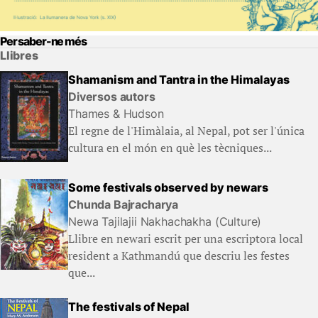
Per saber-ne més
Llibres
Shamanism and Tantra in the Himalayas
Diversos autors
Thames & Hudson
El regne de l'Himàlaia, al Nepal, pot ser l'única
cultura en el món en què les tècniques...
Some festivals observed by newars
Chunda Bajracharya
Newa Tajilajii Nakhachakha (Culture)
Llibre en newari escrit per una escriptora local
resident a Kathmandú que descriu les festes
que...
The festivals of Nepal