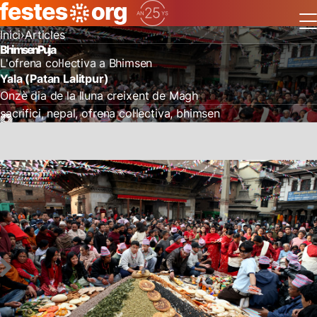
Inici
Articles
Bhimsen Puja
L'ofrena col·lectiva a Bhimsen
Yala (Patan Lalitpur)
Onzè dia de la lluna creixent de Magh
sacrifici
nepal
ofrena col·lectiva
bhimsen