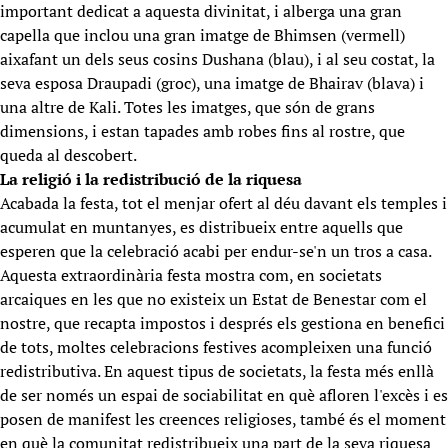
important dedicat a aquesta divinitat, i alberga una gran
capella que inclou una gran imatge de Bhimsen (vermell)
aixafant un dels seus cosins Dushana (blau), i al seu costat, la
seva esposa Draupadi (groc), una imatge de Bhairav (blava) i
una altre de Kali. Totes les imatges, que són de grans
dimensions, i estan tapades amb robes fins al rostre, que
queda al descobert.
La religió i la redistribució de la riquesa
Acabada la festa, tot el menjar ofert al déu davant els temples i
acumulat en muntanyes, es distribueix entre aquells que
esperen que la celebració acabi per endur-se'n un tros a casa.
Aquesta extraordinària festa mostra com, en societats
arcaiques en les que no existeix un Estat de Benestar com el
nostre, que recapta impostos i després els gestiona en benefici
de tots, moltes celebracions festives acompleixen una funció
redistributiva. En aquest tipus de societats, la festa més enllà
de ser només un espai de sociabilitat en què afloren l'excès i es
posen de manifest les creences religioses, també és el moment
en què la comunitat redistribueix una part de la seva riquesa