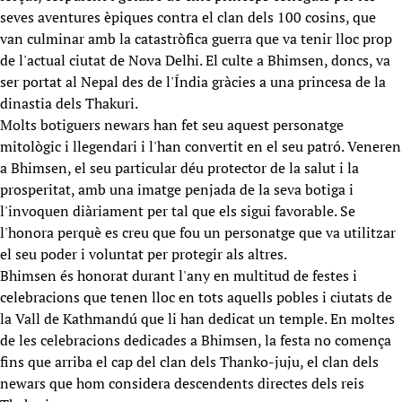
seves aventures èpiques contra el clan dels 100 cosins, que
van culminar amb la catastròfica guerra que va tenir lloc prop
de l'actual ciutat de Nova Delhi. El culte a Bhimsen, doncs, va
ser portat al Nepal des de l'Índia gràcies a una princesa de la
dinastia dels Thakuri.
Molts botiguers newars han fet seu aquest personatge
mitològic i llegendari i l'han convertit en el seu patró. Veneren
a Bhimsen, el seu particular déu protector de la salut i la
prosperitat, amb una imatge penjada de la seva botiga i
l'invoquen diàriament per tal que els sigui favorable. Se
l'honora perquè es creu que fou un personatge que va utilitzar
el seu poder i voluntat per protegir als altres.
Bhimsen és honorat durant l'any en multitud de festes i
celebracions que tenen lloc en tots aquells pobles i ciutats de
la Vall de Kathmandú que li han dedicat un temple. En moltes
de les celebracions dedicades a Bhimsen, la festa no comença
fins que arriba el cap del clan dels Thanko-juju, el clan dels
newars que hom considera descendents directes dels reis