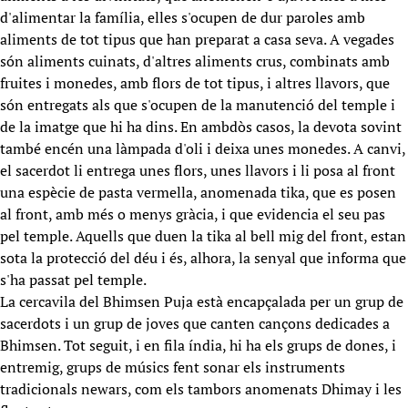
d'alimentar la família, elles s'ocupen de dur paroles amb
aliments de tot tipus que han preparat a casa seva. A vegades
són aliments cuinats, d'altres aliments crus, combinats amb
fruites i monedes, amb flors de tot tipus, i altres llavors, que
són entregats als que s'ocupen de la manutenció del temple i
de la imatge que hi ha dins. En ambdòs casos, la devota sovint
també encén una làmpada d'oli i deixa unes monedes. A canvi,
el sacerdot li entrega unes flors, unes llavors i li posa al front
una espècie de pasta vermella, anomenada tika, que es posen
al front, amb més o menys gràcia, i que evidencia el seu pas
pel temple. Aquells que duen la tika al bell mig del front, estan
sota la protecció del déu i és, alhora, la senyal que informa que
s'ha passat pel temple.
La cercavila del Bhimsen Puja està encapçalada per un grup de
sacerdots i un grup de joves que canten cançons dedicades a
Bhimsen. Tot seguit, i en fila índia, hi ha els grups de dones, i
entremig, grups de músics fent sonar els instruments
tradicionals newars, com els tambors anomenats Dhimay i les