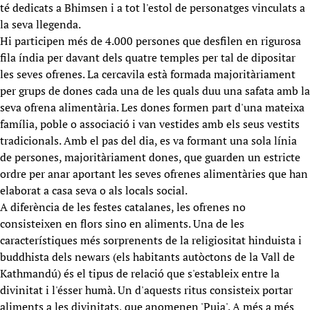
té dedicats a Bhimsen i a tot l'estol de personatges vinculats a
la seva llegenda.
Hi participen més de 4.000 persones que desfilen en rigurosa
fila índia per davant dels quatre temples per tal de dipositar
les seves ofrenes. La cercavila està formada majoritàriament
per grups de dones cada una de les quals duu una safata amb la
seva ofrena alimentària. Les dones formen part d'una mateixa
família, poble o associació i van vestides amb els seus vestits
tradicionals. Amb el pas del dia, es va formant una sola línia
de persones, majoritàriament dones, que guarden un estricte
ordre per anar aportant les seves ofrenes alimentàries que han
elaborat a casa seva o als locals social.
A diferència de les festes catalanes, les ofrenes no
consisteixen en flors sino en aliments. Una de les
característiques més sorprenents de la religiositat hinduista i
buddhista dels newars (els habitants autòctons de la Vall de
Kathmandú) és el tipus de relació que s'estableix entre la
divinitat i l'ésser humà. Un d'aquests ritus consisteix portar
aliments a les divinitats, que anomenen 'Puja'. A més a més