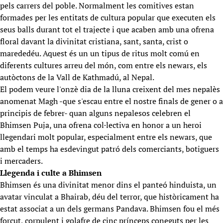
pels carrers del poble. Normalment les comitives estan
formades per les entitats de cultura popular que executen els
seus balls durant tot el trajecte i que acaben amb una ofrena
floral davant la divinitat cristiana, sant, santa, crist o
marededéu. Aquest és un un tipus de ritus molt comú en
diferents cultures arreu del món, com entre els newars, els
autòctons de la Vall de Kathmadú, al Nepal.
El podem veure l'onzè dia de la lluna creixent del mes nepalès
anomenat Magh -que s'escau entre el nostre finals de gener o a
principis de febrer- quan alguns nepalesos celebren el
Bhimsen Puja, una ofrena col·lectiva en honor a un heroi
llegendari molt popular, especialment entre els newars, que
amb el temps ha esdevingut patró dels comerciants, botiguers
i mercaders.
Llegenda i culte a Bhimsen
Bhimsen és una divinitat menor dins el panteó hinduista, un
avatar vinculat a Bhairab, déu del terror, que històricament ha
estat associat a un dels germans Pandava. Bhimsen fou el més
forçut, corpulent i golafre de cinc prínceps coneguts per les