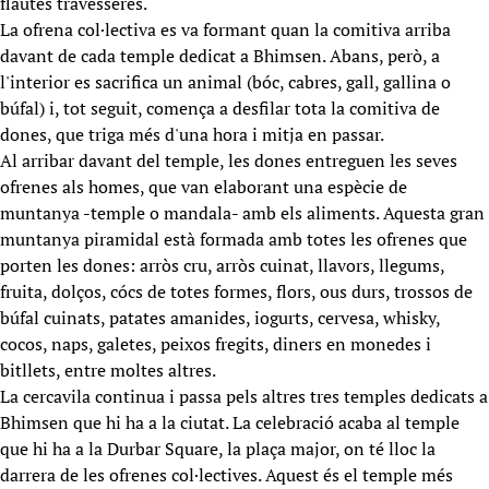
flautes travesseres.
La ofrena col·lectiva es va formant quan la comitiva arriba
davant de cada temple dedicat a Bhimsen. Abans, però, a
l'interior es sacrifica un animal (bóc, cabres, gall, gallina o
búfal) i, tot seguit, comença a desfilar tota la comitiva de
dones, que triga més d'una hora i mitja en passar.
Al arribar davant del temple, les dones entreguen les seves
ofrenes als homes, que van elaborant una espècie de
muntanya -temple o mandala- amb els aliments. Aquesta gran
muntanya piramidal està formada amb totes les ofrenes que
porten les dones: arròs cru, arròs cuinat, llavors, llegums,
fruita, dolços, cócs de totes formes, flors, ous durs, trossos de
búfal cuinats, patates amanides, iogurts, cervesa, whisky,
cocos, naps, galetes, peixos fregits, diners en monedes i
bitllets, entre moltes altres.
La cercavila continua i passa pels altres tres temples dedicats a
Bhimsen que hi ha a la ciutat. La celebració acaba al temple
que hi ha a la Durbar Square, la plaça major, on té lloc la
darrera de les ofrenes col·lectives. Aquest és el temple més