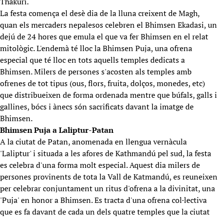
Thakuri.
La festa comença el desè dia de la lluna creixent de Magh,
quan els mercaders nepalesos celebren el Bhimsen Ekadasi, un
dejú de 24 hores que emula el que va fer Bhimsen en el relat
mitològic. L'endemà té lloc la Bhimsen Puja, una ofrena
especial que té lloc en tots aquells temples dedicats a
Bhimsen. Milers de persones s'acosten als temples amb
ofrenes de tot tipus (ous, flors, fruita, dolços, monedes, etc)
que distribueixen de forma ordenada mentre que búfals, galls i
gallines, bócs i ànecs són sacrificats davant la imatge de
Bhimsen.
Bhimsen Puja a Laliptur-Patan
A la ciutat de Patan, anomenada en llengua vernàcula
'Laliptur' i situada a les afores de Kathmandú pel sud, la festa
es celebra d'una forma molt especial. Aquest dia milers de
persones provinents de tota la Vall de Katmandú, es reuneixen
per celebrar conjuntament un ritus d'ofrena a la divinitat, una
'Puja' en honor a Bhimsen. Es tracta d'una ofrena col·lectiva
que es fa davant de cada un dels quatre temples que la ciutat