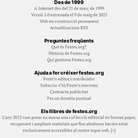
Des de 1999
A Internet des del 21 de març de 1999
Versió 5.0 estrenada el 9 de maig de 2025
Web en construcció permanent
Actualitzacions RSS
Preguntes freqüents
Qué és Festes.org?
Història de Festes.org
Qui gestiona Festes.org
Ajuda a fer créixer festes.org
Feste’n editor/contribuidor
Subscriu-t’hi/Feste’n mecenes
Contracta publicitat
Fes un donatiu puntual
Els llibres de festes.org
L’any 2012 vam posar en marxa una col·lecció editorial en format paper,
recuperant i ampliant materials que fins aleshores havien estat
exclusivament accessibles al nostre espai web. [+]