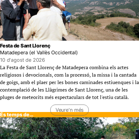
Festa de Sant Llorenç
Matadepera (el Vallès Occidental)
10 d'agost de 2026
La Festa de Sant Llorenç de Matadepera combina els actes
religiosos i devocionals, com la processó, la missa i la cantada
de goigs, amb el plaer per les bones caminades estiuenques i la
contemplació de les Llàgrimes de Sant Llorenç, una de les
pluges de meteorits més espectaculars de tot l'estiu català.
Veure'n més
(Agenda d’aquesta setmana)
És temps de…