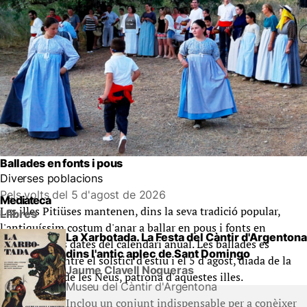
Ballades en fonts i pous
Diverses poblacions
Pels volts del 5 d'agost de 2026
Mediateca
Les illes Pitiüses mantenen, dins la seva tradició popular,
Llibres
l'antiquíssim costum d'anar a ballar en pous i fonts en
La Xarbotada. La Festa del Càntir d'Argentona
determinades dates del calendari anual. Les ballades es
dins l'antic aplec de Sant Domingo
concentren entre el solstici d'estiu i el 5 d'agost, diada de la
Jaume Clavell Nogueras
Mare de Déu de les Neus, patrona d'aquestes illes.
Museu del Càntir d'Argentona
Inclou un conjunt indispensable per a conèixer