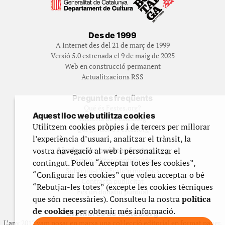
Des de 1999
A Internet des del 21 de març de 1999
Versió 5.0 estrenada el 9 de maig de 2025
Web en construcció permanent
Actualitzacions RSS
Preguntes freqüents
Qué és Festes.org?
Aquest lloc web utilitza cookies
Història de Festes.org
Utilitzem cookies pròpies i de tercers per millorar
Qui gestiona Festes.org
l’experiència d’usuari, analitzar el trànsit, la
vostra navegació al web i personalitzar el
Ajuda a fer créixer festes.org
Feste’n editor/contribuidor
contingut. Podeu “Acceptar totes les cookies”,
Subscriu-t’hi/Feste’n mecenes
“Configurar les cookies” que voleu acceptar o bé
Contracta publicitat
“Rebutjar-les totes” (excepte les cookies tècniques
Fes un donatiu puntual
que són necessàries). Consulteu la nostra
política
de cookies
per obtenir més informació.
Els llibres de festes.org
L’any 2012 vam posar en marxa una col·lecció editorial en format paper,