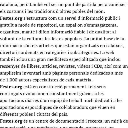
catalana, però també vol ser un punt de partida per a conèixer
els costums i les tradicions d'altres pobles del món.
Festes.org
s’estructura com un servei d'informació públic i
gratuït a mode de repositori,
un espai on s'emmagatzema,
organitza, manté i difon informació fiable i de qualitat al
voltant de la cultura i les festes populars. La unitat base de la
informació són els articles que estan organitzats en calaixos,
directoris ordenats en categories i subcategories. La web
també inclou una gran mediateca especialitzada que inclou
ressenyes de llibres, articles, revistes, videos i CDs, així com un
amplissim inventari amb pàgines personals dedicades a més
de 1.000 autors especialistes de cada matèria.
Festes.org
està en construcció permanent i els seus
continguts evolucionen constantment gràcies a les
aportacions diàries d'un equip de treball nucli dedicat i a les
aportacions esporàdiques de col·laboradors que viuen en
diferents pobles i ciutats del país.
Festes.org
és un centre de documentació i recerca, un mitjà de
comunicació, una mediateca, una agenda, un mercat, un