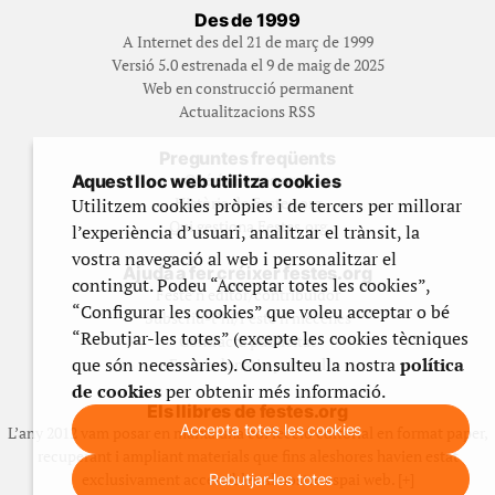
Des de 1999
A Internet des del 21 de març de 1999
Versió 5.0 estrenada el 9 de maig de 2025
Web en construcció permanent
Actualitzacions RSS
Preguntes freqüents
Qué és Festes.org?
Aquest lloc web utilitza cookies
Història de Festes.org
Utilitzem cookies pròpies i de tercers per millorar
Qui gestiona Festes.org
l’experiència d’usuari, analitzar el trànsit, la
vostra navegació al web i personalitzar el
Ajuda a fer créixer festes.org
contingut. Podeu “Acceptar totes les cookies”,
Feste’n editor/contribuidor
“Configurar les cookies” que voleu acceptar o bé
Subscriu-t’hi/Feste’n mecenes
“Rebutjar-les totes” (excepte les cookies tècniques
Contracta publicitat
que són necessàries). Consulteu la nostra
política
Fes un donatiu puntual
de cookies
per obtenir més informació.
Els llibres de festes.org
Accepta totes les cookies
L’any 2012 vam posar en marxa una col·lecció editorial en format paper,
recuperant i ampliant materials que fins aleshores havien estat
exclusivament accessibles al nostre espai web. [+]
Rebutjar-les totes