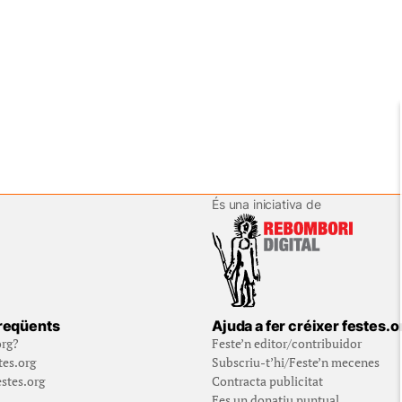
És una iniciativa de
reqüents
Ajuda a fer créixer festes.o
org?
Feste’n editor/contribuidor
tes.org
Subscriu-t’hi/Feste’n mecenes
stes.org
Contracta publicitat
Fes un donatiu puntual