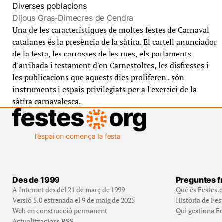
Diverses poblacions
Dijous Gras-Dimecres de Cendra
Una de les característiques de moltes festes de Carnaval
catalanes és la presència de la sàtira. El cartell anunciador
de la festa, les carrosses de les rues, els parlaments
d'arribada i testament d'en Carnestoltes, les disfresses i
les publicacions que aquests dies proliferen.. són
instruments i espais privilegiats per a l'exercici de la
sàtira carnavalesca.
Des de 1999
Preguntes f
A Internet des del 21 de març de 1999
Qué és Festes.
Versió 5.0 estrenada el 9 de maig de 2025
Història de Fes
Web en construcció permanent
Qui gestiona Fe
Actualitzacions RSS