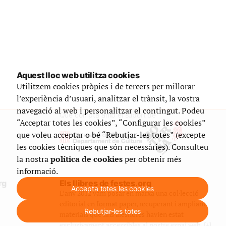
Aquest lloc web utilitza cookies
Utilitzem cookies pròpies i de tercers per millorar
l’experiència d’usuari, analitzar el trànsit, la vostra
navegació al web i personalitzar el contingut. Podeu
Que compta amb el suport de
“Acceptar totes les cookies”, “Configurar les cookies”
que voleu acceptar o bé “Rebutjar-les totes” (excepte
les cookies tècniques que són necessàries). Consulteu
la nostra
política de cookies
per obtenir més
informació.
rg
Els llibres de festes.org
Accepta totes les cookies
L’any 2012 vam posar en marxa una col·lecció
editorial en format paper, recuperant i ampliant
Rebutjar-les totes
materials que fins aleshores havien estat
exclusivament accessibles al nostre espai web. [+]