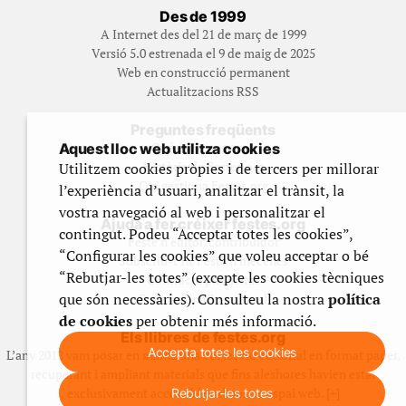
Des de 1999
A Internet des del 21 de març de 1999
Versió 5.0 estrenada el 9 de maig de 2025
Web en construcció permanent
Actualitzacions RSS
Preguntes freqüents
Qué és Festes.org?
Aquest lloc web utilitza cookies
Història de Festes.org
Utilitzem cookies pròpies i de tercers per millorar
Qui gestiona Festes.org
l’experiència d’usuari, analitzar el trànsit, la
vostra navegació al web i personalitzar el
Ajuda a fer créixer festes.org
contingut. Podeu “Acceptar totes les cookies”,
Feste’n editor/contribuidor
“Configurar les cookies” que voleu acceptar o bé
Subscriu-t’hi/Feste’n mecenes
“Rebutjar-les totes” (excepte les cookies tècniques
Contracta publicitat
que són necessàries). Consulteu la nostra
política
Fes un donatiu puntual
de cookies
per obtenir més informació.
Els llibres de festes.org
Accepta totes les cookies
L’any 2012 vam posar en marxa una col·lecció editorial en format paper,
recuperant i ampliant materials que fins aleshores havien estat
exclusivament accessibles al nostre espai web. [+]
Rebutjar-les totes