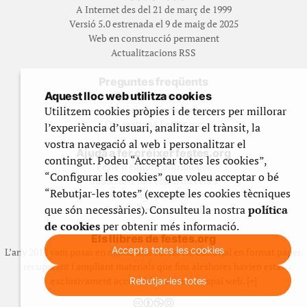
A Internet des del 21 de març de 1999
Versió 5.0 estrenada el 9 de maig de 2025
Web en construcció permanent
Actualitzacions RSS
Preguntes freqüents
Qué és Festes.org?
Aquest lloc web utilitza cookies
Història de Festes.org
Utilitzem cookies pròpies i de tercers per millorar
Qui gestiona Festes.org
l’experiència d’usuari, analitzar el trànsit, la
vostra navegació al web i personalitzar el
Ajuda a fer créixer festes.org
contingut. Podeu “Acceptar totes les cookies”,
Feste’n editor/contribuidor
“Configurar les cookies” que voleu acceptar o bé
Subscriu-t’hi/Feste’n mecenes
“Rebutjar-les totes” (excepte les cookies tècniques
Contracta publicitat
que són necessàries). Consulteu la nostra
política
Fes un donatiu puntual
de cookies
per obtenir més informació.
Els llibres de festes.org
Accepta totes les cookies
L’any 2012 vam posar en marxa una col·lecció editorial en format paper,
recuperant i ampliant materials que fins aleshores havien estat
exclusivament accessibles al nostre espai web. [+]
Rebutjar-les totes