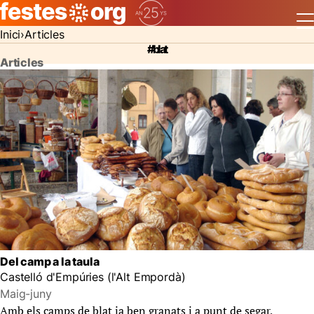
Inici
Articles
#blat
Articles
Del camp a la taula
Castelló d'Empúries (l'Alt Empordà)
Maig-juny
Amb els camps de blat ja ben granats i a punt de segar,