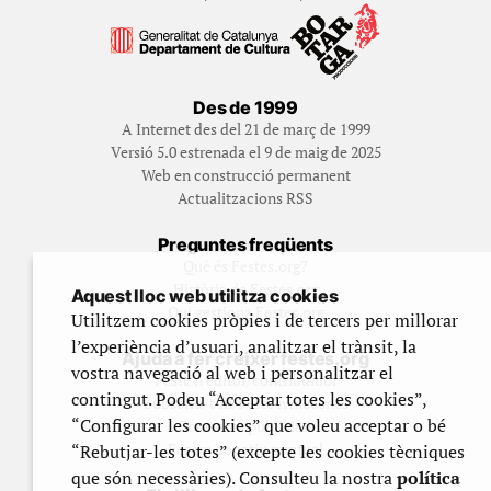
Des de 1999
A Internet des del 21 de març de 1999
Versió 5.0 estrenada el 9 de maig de 2025
Web en construcció permanent
Actualitzacions RSS
Preguntes freqüents
Qué és Festes.org?
Història de Festes.org
Aquest lloc web utilitza cookies
Qui gestiona Festes.org
Utilitzem cookies pròpies i de tercers per millorar
l’experiència d’usuari, analitzar el trànsit, la
Ajuda a fer créixer festes.org
vostra navegació al web i personalitzar el
Feste’n editor/contribuidor
contingut. Podeu “Acceptar totes les cookies”,
Subscriu-t’hi/Feste’n mecenes
“Configurar les cookies” que voleu acceptar o bé
Contracta publicitat
Fes un donatiu puntual
“Rebutjar-les totes” (excepte les cookies tècniques
que són necessàries). Consulteu la nostra
política