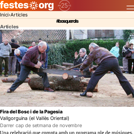
Inici
Articles
#bosquerols
Articles
Fira del Bosc i de la Pagesia
Vallgorguina (el Vallès Oriental)
Darrer cap de setmana de novembre
Una celebració que compta amb un programa ple de músiques,