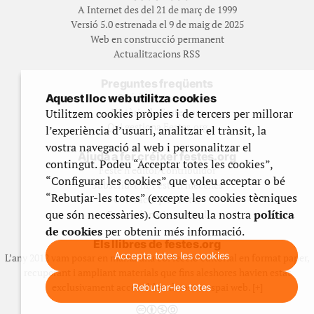
A Internet des del 21 de març de 1999
Versió 5.0 estrenada el 9 de maig de 2025
Web en construcció permanent
Actualitzacions RSS
Preguntes freqüents
Qué és Festes.org?
Aquest lloc web utilitza cookies
Història de Festes.org
Utilitzem cookies pròpies i de tercers per millorar
Qui gestiona Festes.org
l’experiència d’usuari, analitzar el trànsit, la
vostra navegació al web i personalitzar el
Ajuda a fer créixer festes.org
contingut. Podeu “Acceptar totes les cookies”,
Feste’n editor/contribuidor
“Configurar les cookies” que voleu acceptar o bé
Subscriu-t’hi/Feste’n mecenes
“Rebutjar-les totes” (excepte les cookies tècniques
Contracta publicitat
que són necessàries). Consulteu la nostra
política
Fes un donatiu puntual
de cookies
per obtenir més informació.
Els llibres de festes.org
Accepta totes les cookies
L’any 2012 vam posar en marxa una col·lecció editorial en format paper,
recuperant i ampliant materials que fins aleshores havien estat
exclusivament accessibles al nostre espai web. [+]
Rebutjar-les totes