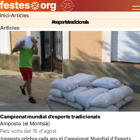
Inici
Articles
#esports tradicionals
Articles
Campionat mundial d'esports tradicionals
Amposta (el Montsià)
Pels volts del 15 d'agost
Amposta celebra cada any el Campionat Mundial d'Esports