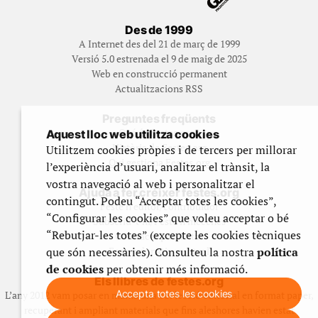
Des de 1999
A Internet des del 21 de març de 1999
Versió 5.0 estrenada el 9 de maig de 2025
Web en construcció permanent
Actualitzacions RSS
Preguntes freqüents
Qué és Festes.org?
Aquest lloc web utilitza cookies
Història de Festes.org
Utilitzem cookies pròpies i de tercers per millorar
Qui gestiona Festes.org
l’experiència d’usuari, analitzar el trànsit, la
vostra navegació al web i personalitzar el
Ajuda a fer créixer festes.org
contingut. Podeu “Acceptar totes les cookies”,
Feste’n editor/contribuidor
“Configurar les cookies” que voleu acceptar o bé
Subscriu-t’hi/Feste’n mecenes
“Rebutjar-les totes” (excepte les cookies tècniques
Contracta publicitat
que són necessàries). Consulteu la nostra
Fes un donatiu puntual
política
de cookies
per obtenir més informació.
Els llibres de festes.org
Accepta totes les cookies
L’any 2012 vam posar en marxa una col·lecció editorial en format paper,
recuperant i ampliant materials que fins aleshores havien estat