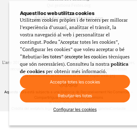
Qui gestiona Festes.org
Aquest lloc web utilitza cookies
Ajuda a fer créixer festes.org
Utilitzem cookies pròpies i de tercers per millorar
Feste’n editor/contribuidor
l’experiència d’usuari, analitzar el trànsit, la
Subscriu-t’hi/Feste’n mecenes
vostra navegació al web i personalitzar el
Contracta publicitat
contingut. Podeu “Acceptar totes les cookies”,
Fes un donatiu puntual
“Configurar les cookies” que voleu acceptar o bé
“Rebutjar-les totes” (excepte les cookies tècniques
Els llibres de festes.org
L’any 2012 vam posar en marxa una col·lecció editorial en format paper,
que són necessàries). Consulteu la nostra
política
recuperant i ampliant materials que fins aleshores havien estat
de cookies
per obtenir més informació.
exclusivament accessibles al nostre espai web. [+]
Accepta totes les cookies
Aquesta obra està subjecta a una llicència de Reconeixement No Comercial -
Rebutjar-les totes
CompartirIgual 4.0 de Creative Commons
© 1999-2026 festes.org
Crèdits del web
Avís legal
Política de privadesa
Ús de galetes
Contacte
Configurar les cookies