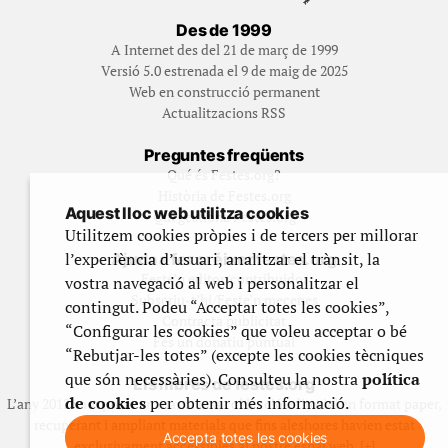
Des de 1999
A Internet des del 21 de març de 1999
Versió 5.0 estrenada el 9 de maig de 2025
Web en construcció permanent
Actualitzacions RSS
Preguntes freqüents
Qué és Festes.org?
Història de Festes.org
Aquest lloc web utilitza cookies
Qui gestiona Festes.org
Utilitzem cookies pròpies i de tercers per millorar
l’experiència d’usuari, analitzar el trànsit, la
Ajuda a fer créixer festes.org
Feste’n editor/contribuidor
vostra navegació al web i personalitzar el
Subscriu-t’hi/Feste’n mecenes
contingut. Podeu “Acceptar totes les cookies”,
Contracta publicitat
“Configurar les cookies” que voleu acceptar o bé
Fes un donatiu puntual
“Rebutjar-les totes” (excepte les cookies tècniques
que són necessàries). Consulteu la nostra
política
Els llibres de festes.org
de cookies
per obtenir més informació.
L’any 2012 vam posar en marxa una col·lecció editorial en format paper,
recuperant i ampliant materials que fins aleshores havien estat
Accepta totes les cookies
exclusivament accessibles al nostre espai web. [+]