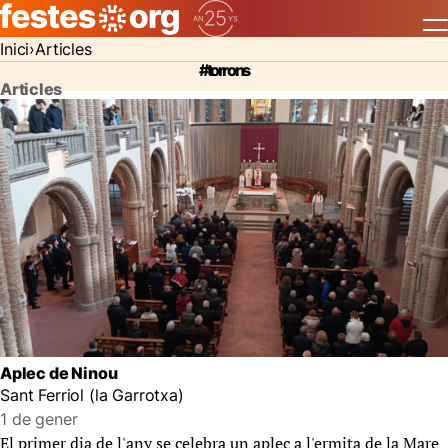
Inici
Articles
#torrons
Articles
Aplec de Ninou
Sant Ferriol (la Garrotxa)
1 de gener
El primer dia de l'any se celebra un aplec a l'ermita de la Mare