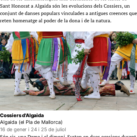
Sant Honorat a Algaida són les evolucions dels Cossiers, un
conjunt de danses populars vinculades a antigues creences que
reten homenatge al poder de la dona i de la natura.
Cossiers d'Algaida
Algaida (el Pla de Mallorca)
16 de gener i 24 i 25 de juliol
Són sis, una Dama i el dimoni. Surten en dues ocasions durant