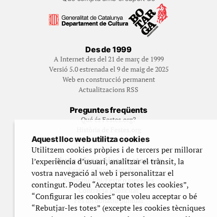
Des de 1999
A Internet des del 21 de març de 1999
Versió 5.0 estrenada el 9 de maig de 2025
Web en construcció permanent
Actualitzacions RSS
Preguntes freqüents
Qué és Festes.org?
Història de Festes.org
Aquest lloc web utilitza cookies
Qui gestiona Festes.org
Utilitzem cookies pròpies i de tercers per millorar
Ajuda a fer créixer festes.org
l’experiència d’usuari, analitzar el trànsit, la
Feste’n editor/contribuidor
vostra navegació al web i personalitzar el
Subscriu-t’hi/Feste’n mecenes
contingut. Podeu “Acceptar totes les cookies”,
Contracta publicitat
“Configurar les cookies” que voleu acceptar o bé
Fes un donatiu puntual
“Rebutjar-les totes” (excepte les cookies tècniques