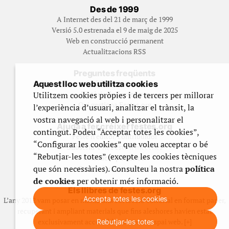
Des de 1999
A Internet des del 21 de març de 1999
Versió 5.0 estrenada el 9 de maig de 2025
Web en construcció permanent
Actualitzacions RSS
Preguntes freqüents
Qué és Festes.org?
Aquest lloc web utilitza cookies
Història de Festes.org
Utilitzem cookies pròpies i de tercers per millorar
Qui gestiona Festes.org
l’experiència d’usuari, analitzar el trànsit, la
vostra navegació al web i personalitzar el
Ajuda a fer créixer festes.org
contingut. Podeu “Acceptar totes les cookies”,
Feste’n editor/contribuidor
“Configurar les cookies” que voleu acceptar o bé
Subscriu-t’hi/Feste’n mecenes
“Rebutjar-les totes” (excepte les cookies tècniques
Contracta publicitat
que són necessàries). Consulteu la nostra
política
Fes un donatiu puntual
de cookies
per obtenir més informació.
Els llibres de festes.org
Accepta totes les cookies
L’any 2012 vam posar en marxa una col·lecció editorial en format paper,
recuperant i ampliant materials que fins aleshores havien estat
exclusivament accessibles al nostre espai web. [+]
Rebutjar-les totes