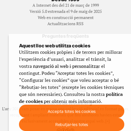
A Internet des del 21 de març de 1999
Versió 5.0 estrenada el 9 de maig de 2025
Web en construcció permanent
Actualitzacions RSS
Preguntes freqüents
Qué és Festes.org?
Aquest lloc web utilitza cookies
Història de Festes.org
Utilitzem cookies pròpies i de tercers per millorar
Qui gestiona Festes.org
l’experiència d’usuari, analitzar el trànsit, la
vostra navegació al web i personalitzar el
Ajuda a fer créixer festes.org
Feste’n editor/contribuidor
contingut. Podeu “Acceptar totes les cookies”,
Subscriu-t’hi/Feste’n mecenes
“Configurar les cookies” que voleu acceptar o bé
Contracta publicitat
“Rebutjar-les totes” (excepte les cookies tècniques
Fes un donatiu puntual
que són necessàries). Consulteu la nostra
política
de cookies
per obtenir més informació.
Els llibres de festes.org
L’any 2012 vam posar en marxa una col·lecció editorial en format paper,
Accepta totes les cookies
recuperant i ampliant materials que fins aleshores havien estat
exclusivament accessibles al nostre espai web. [+]
Rebutjar-les totes