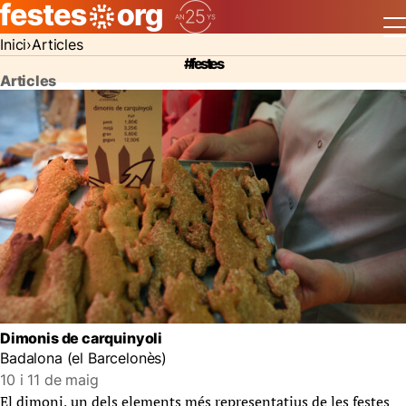
Inici
Articles
#festes
Articles
Dimonis de carquinyoli
Badalona (el Barcelonès)
10 i 11 de maig
El dimoni, un dels elements més representatius de les festes