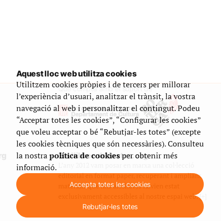
Aquest lloc web utilitza cookies
Utilitzem cookies pròpies i de tercers per millorar
Que compta amb el suport de
l’experiència d’usuari, analitzar el trànsit, la vostra
navegació al web i personalitzar el contingut. Podeu
“Acceptar totes les cookies”, “Configurar les cookies”
que voleu acceptar o bé “Rebutjar-les totes” (excepte
les cookies tècniques que són necessàries). Consulteu
la nostra
política de cookies
per obtenir més
rg
Els llibres de festes.org
L’any 2012 vam posar en marxa una col·lecció
informació.
editorial en format paper, recuperant i ampliant
Accepta totes les cookies
materials que fins aleshores havien estat
exclusivament accessibles al nostre espai web. [+]
Rebutjar-les totes