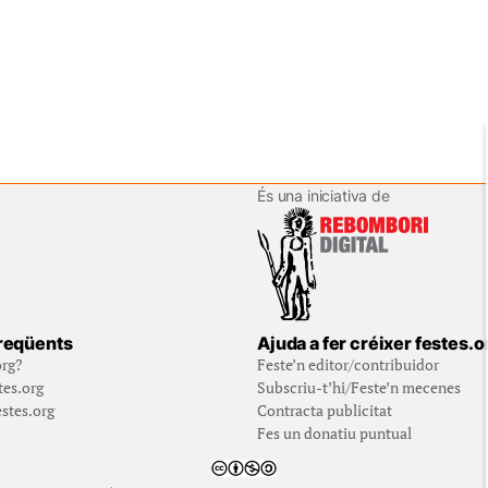
És una iniciativa de
reqüents
Ajuda a fer créixer festes.o
org?
Feste’n editor/contribuidor
tes.org
Subscriu-t’hi/Feste’n mecenes
stes.org
Contracta publicitat
Fes un donatiu puntual