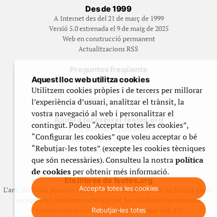
Des de 1999
A Internet des del 21 de març de 1999
Versió 5.0 estrenada el 9 de maig de 2025
Web en construcció permanent
Actualitzacions RSS
Preguntes freqüents
Qué és Festes.org?
Aquest lloc web utilitza cookies
Història de Festes.org
Utilitzem cookies pròpies i de tercers per millorar
Qui gestiona Festes.org
l’experiència d’usuari, analitzar el trànsit, la
vostra navegació al web i personalitzar el
Ajuda a fer créixer festes.org
contingut. Podeu “Acceptar totes les cookies”,
Feste’n editor/contribuidor
“Configurar les cookies” que voleu acceptar o bé
Subscriu-t’hi/Feste’n mecenes
“Rebutjar-les totes” (excepte les cookies tècniques
Contracta publicitat
que són necessàries). Consulteu la nostra
política
Fes un donatiu puntual
de cookies
per obtenir més informació.
Els llibres de festes.org
Accepta totes les cookies
L’any 2012 vam posar en marxa una col·lecció editorial en format paper,
recuperant i ampliant materials que fins aleshores havien estat
exclusivament accessibles al nostre espai web. [+]
Rebutjar-les totes