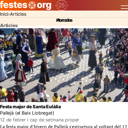
Inici
Articles
#torrades
Articles
Festa major de Santa Eulàlia
Pallejà (el Baix Llobregat)
12 de febrer i cap de setmana proper
La festa major d'hivern de Pallejà s'estructura al voltant del 12