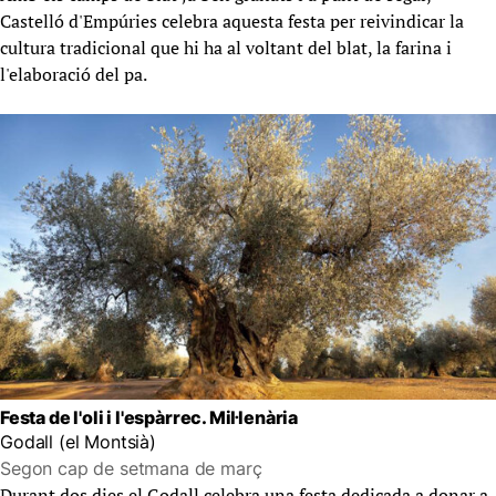
Castelló d'Empúries celebra aquesta festa per reivindicar la
cultura tradicional que hi ha al voltant del blat, la farina i
l'elaboració del pa.
Festa de l'oli i l'espàrrec. Mil·lenària
Godall (el Montsià)
Segon cap de setmana de març
Durant dos dies el Godall celebra una festa dedicada a donar a