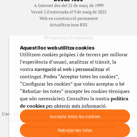
A Internet des del 21 de març de 1999
Versió 5.0 estrenada el 9 de maig de 2025
Web en construcció permanent
Actualitzacions RSS
Preguntes freqüents
Qué és Festes.org?
Aquest lloc web utilitza cookies
Història de Festes.org
Utilitzem cookies pròpies i de tercers per millorar
Qui gestiona Festes.org
l’experiència d’usuari, analitzar el trànsit, la
vostra navegació al web i personalitzar el
Ajuda a fer créixer festes.org
Feste’n editor/contribuidor
contingut. Podeu “Acceptar totes les cookies”,
Subscriu-t’hi/Feste’n mecenes
“Configurar les cookies” que voleu acceptar o bé
Contracta publicitat
“Rebutjar-les totes” (excepte les cookies tècniques
Fes un donatiu puntual
que són necessàries). Consulteu la nostra
política
de cookies
per obtenir més informació.
Els llibres de festes.org
L’any 2012 vam posar en marxa una col·lecció editorial en format paper,
Accepta totes les cookies
recuperant i ampliant materials que fins aleshores havien estat
exclusivament accessibles al nostre espai web. [+]
Rebutjar-les totes