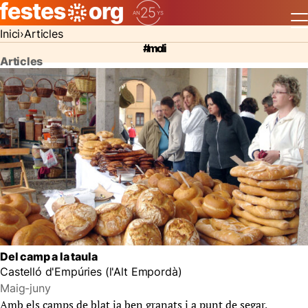
Inici
Articles
#moli
Articles
Del camp a la taula
Castelló d'Empúries (l'Alt Empordà)
Maig-juny
Amb els camps de blat ja ben granats i a punt de segar,