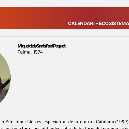
CALENDARI
ECOSISTEM
Mostra el submenú
Miquel dels Sants Font Poquet
Palma, 1974
 en Filosofia i Lletres, especialitat de Literatura Catalana (1999
ra en revistes especialitzades sobre la història del cinema, espo