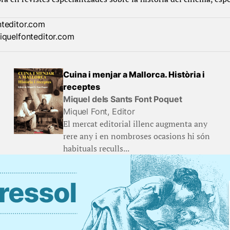
nteditor.com
quelfonteditor.com
Cuina i menjar a Mallorca. Història i
receptes
Miquel dels Sants Font Poquet
Miquel Font, Editor
El mercat editorial illenc augmenta any
rere any i en nombroses ocasions hi són
habituals reculls...