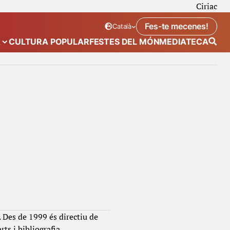
Ciriac
Fes-te mecenes!
Català
Idioma seleccionat:
. Canviar idioma
A
CULTURA POPULAR
FESTES DEL MÓN
MEDIATECA
 de “Calendari”
Mostra el submenú de “Ecosistema”
). Des de 1999 és directiu de
rts i bibliografia