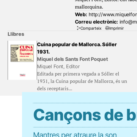
mallorquina.
Web:
http://www.miquelfo
Correu electrònic:
info@mi
Comparteix
Imprimir
Llibres
Cuina popular de Mallorca. Sóller
1931.
Miquel dels Sants Font Poquet
Miquel Font, Editor
Editada per primera vegada a Sóller el
1931, la Cuina popular de Mallorca, és un
dels receptaris...