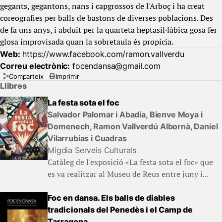
gegants, gegantons, nans i capgrossos de l'Arboç i ha creat
coreografies per balls de bastons de diverses poblacions. Des
de fa uns anys, i abduït per la quarteta heptasil·làbica gosa fer
glosa improvisada quan la sobretaula és propícia.
Web:
https://www.facebook.com/ramon.vallverdu
Correu electrònic:
focendansa@gmail.com
Comparteix
Imprimir
Llibres
La festa sota el foc
Salvador Palomar i Abadia, Bienve Moya i
Domenech, Ramon Vallverdú Albornà, Daniel
Vilarrubias i Cuadras
Migdia Serveis Culturals
Catàleg de l'exposició «La festa sota el foc» que
es va realitzar al Museu de Reus entre juny i...
Foc en dansa. Els balls de diables
tradicionals del Penedès i el Camp de
Tarragona