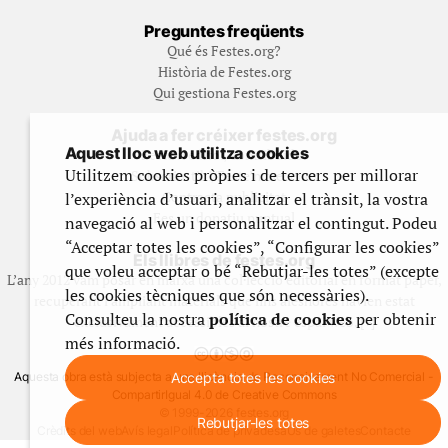
Preguntes freqüents
Qué és Festes.org?
Història de Festes.org
Qui gestiona Festes.org
Ajuda a fer créixer festes.org
Aquest lloc web utilitza cookies
Feste’n editor/contribuidor
Utilitzem cookies pròpies i de tercers per millorar
Subscriu-t’hi/Feste’n mecenes
Contracta publicitat
l’experiència d’usuari, analitzar el trànsit, la vostra
Fes un donatiu puntual
navegació al web i personalitzar el contingut. Podeu
“Acceptar totes les cookies”, “Configurar les cookies”
Els llibres de festes.org
que voleu acceptar o bé “Rebutjar-les totes” (excepte
L’any 2012 vam posar en marxa una col·lecció editorial en format paper,
les cookies tècniques que són necessàries).
recuperant i ampliant materials que fins aleshores havien estat
Consulteu la nostra
política de cookies
per obtenir
exclusivament accessibles al nostre espai web. [+]
més informació.
Accepta totes les cookies
Aquesta obra està subjecta a una llicència de Reconeixement No Comercial -
CompartirIgual 4.0 de Creative Commons
© 1999-2026 festes.org
Rebutjar-les totes
Crèdits del web
Avís legal
Política de privadesa
Ús de galetes
Contacte