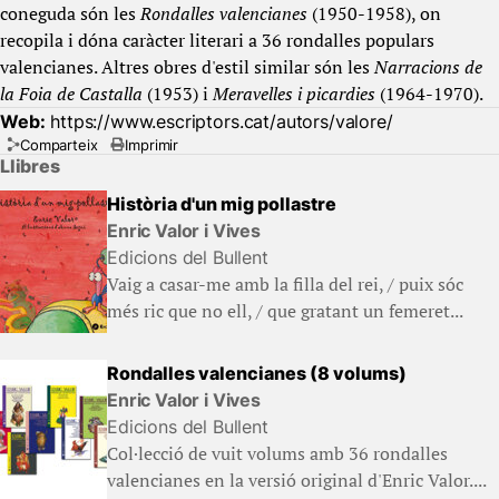
coneguda són les
Rondalles valencianes
(1950-1958), on
recopila i dóna caràcter literari a 36 rondalles populars
valencianes. Altres obres d'estil similar són les
Narracions de
la Foia de Castalla
(1953) i
Meravelles i picardies
(1964-1970).
Web:
https://www.escriptors.cat/autors/valore/
Comparteix
Imprimir
Llibres
Història d'un mig pollastre
Enric Valor i Vives
Edicions del Bullent
Vaig a casar-me amb la filla del rei, / puix sóc
més ric que no ell, / que gratant un femeret...
Rondalles valencianes (8 volums)
Enric Valor i Vives
Edicions del Bullent
Col·lecció de vuit volums amb 36 rondalles
valencianes en la versió original d'Enric Valor....