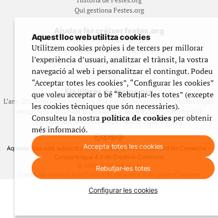
Qui gestiona Festes.org
Ajuda a fer créixer festes.org
Aquest lloc web utilitza cookies
Feste’n editor/contribuidor
Utilitzem cookies pròpies i de tercers per millorar
Subscriu-t’hi/Feste’n mecenes
l’experiència d’usuari, analitzar el trànsit, la vostra
Contracta publicitat
navegació al web i personalitzar el contingut. Podeu
Fes un donatiu puntual
“Acceptar totes les cookies”, “Configurar les cookies”
Els llibres de festes.org
que voleu acceptar o bé “Rebutjar-les totes” (excepte
L’any 2012 vam posar en marxa una col·lecció editorial en format paper,
les cookies tècniques que són necessàries).
recuperant i ampliant materials que fins aleshores havien estat
Consulteu la nostra
política de cookies
per obtenir
exclusivament accessibles al nostre espai web. [+]
més informació.
Accepta totes les cookies
Aquesta obra està subjecta a una llicència de Reconeixement No Comercial -
CompartirIgual 4.0 de Creative Commons
© 1999-2026 festes.org
Rebutjar-les totes
Crèdits del web
Avís legal
Política de privadesa
Ús de galetes
Contacte
Configurar les cookies