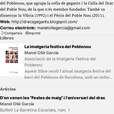
del Poblenou, que agrupa la colla de gegants i la Colla del Drac
del Poble Nou, de la que n'és membre fundador. També va
dissenyar la Víbria (1992) i el Fènix del Poble Nou (2011).
Web:
http://dracsgegants.blogspot.com/
Correu electrònic:
manelollegarcia@gmail.com
Comparteix
Imprimir
Llibres
La imatgeria festiva del Poblenou
Manel Ollé Garcia
Associació de la Imatgeria Festiva del
Poblenou
Aquest llibre recull l'actual imatgeria festiva del
barri del Poblenou de Barcelona, amb un enfoc...
Articles
D'on venen les "Festes de maig" i l'aniversari del drac
Manel Ollé Garcia
Butlletí La Barretina Escarlata, núm. 1